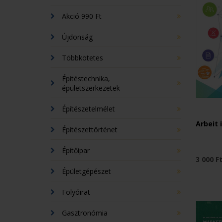
Akció 990 Ft
Újdonság
Többkötetes
Építéstechnika,
épületszerkezetek
Építészetelmélet
Arbeit 
Építészettörténet
Építőipar
3 000 F
Épületgépészet
Folyóirat
Gasztronómia