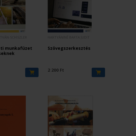
STVÁN-SCHISZLER
HARTYÁNINÉ BARTA JUDIT
ati munkafüzet
Szövegszerkesztés
seknek
2 200 Ft