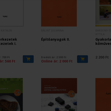
 KATALIN
BÁLINT JULIANNA
BÁRSONY I
ATTILA
erkezetek
Építőanyagok II.
Gyakorl
ezetek I.
kőműve
2 200 Ft
r:
700
Ft
Eredeti ár:
2 500
Ft
ár:
560
Ft
Online ár:
2 000
Ft