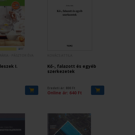
ÁRIA - PÁSZTOR ÉVA
KOVÁCS ATTILA
leszek I.
Kő-, falazott és egyéb
szerkezetek
Eredeti ár:
800
Ft
Online ár:
640
Ft