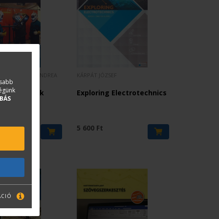
EZSŐ - SZABÓ ANDREA
KÁRPÁT JÓZSEF
asabb
ségünk
si eljárások
Exploring Electrotechnics
BÁS
5 600 Ft
ÁCIÓ