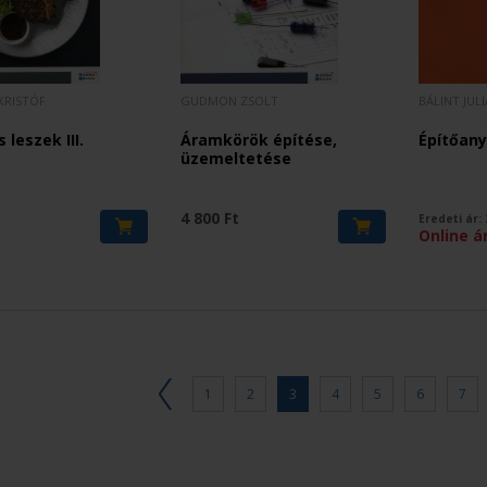
KRISTÓF
GUDMON ZSOLT
BÁLINT JUL
 leszek III.
Áramkörök építése,
Építőany
üzemeltetése
t
4 800 Ft
Eredeti ár:
Online á
1
2
3
4
5
6
7