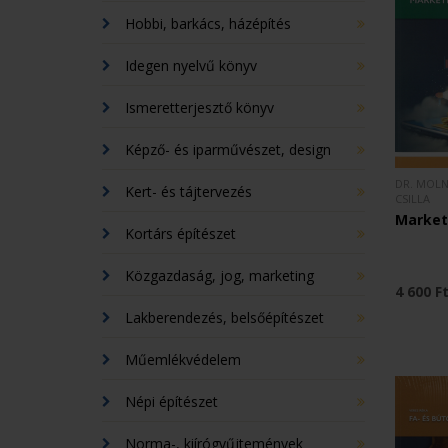
Hobbi, barkács, házépítés
Idegen nyelvű könyv
Ismeretterjesztő könyv
Képző- és iparművészet, design
DR. MOLN
Kert- és tájtervezés
CSILLA
Marketi
Kortárs építészet
Közgazdaság, jog, marketing
4 600 F
Lakberendezés, belsőépítészet
Műemlékvédelem
Népi építészet
Norma-, kiírógyűjtemények