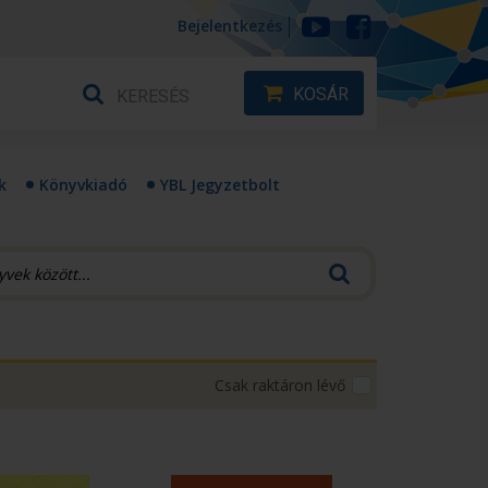
Bejelentkezés
KOSÁR
k
Könyvkiadó
YBL Jegyzetbolt
Csak raktáron lévő