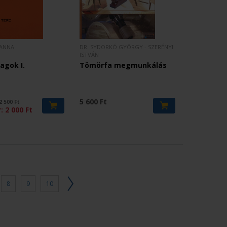
IANNA
DR. SYDORKÓ GYÖRGY - SZERÉNYI
ISTVÁN
agok I.
Tömörfa megmunkálás
5 600 Ft
2 500
Ft
r:
2 000
Ft
8
9
10