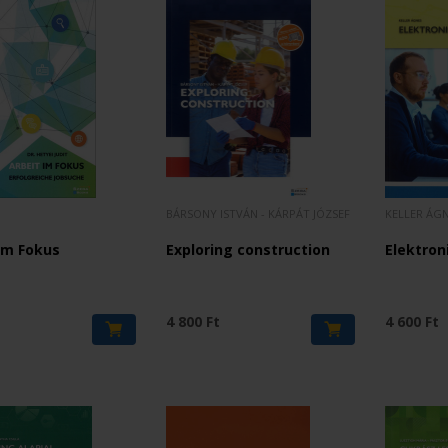
BÁRSONY ISTVÁN - KÁRPÁT JÓZSEF
KELLER ÁG
im Fokus
Exploring construction
Elektron
t
4 800 Ft
4 600 Ft