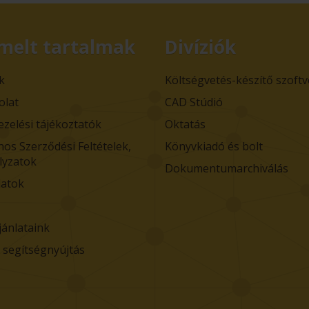
melt tartalmak
Divíziók
k
Költségvetés-készítő szoft
olat
CAD Stúdió
ezelési tájékoztatók
Oktatás
nos Szerződési Feltételek,
Könyvkiadó és bolt
lyzatok
Dokumentumarchiválás
atok
jánlataink
i segítségnyújtás