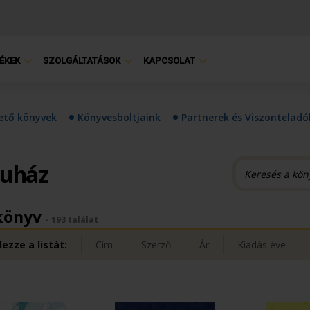
ÉKEK
SZOLGÁLTATÁSOK
KAPCSOLAT
hető könyvek
Könyvesboltjaink
Partnerek és Viszonteladó
ruház
könyv
- 193 találat
ezze a listát:
Cím
Szerző
Ár
Kiadás éve