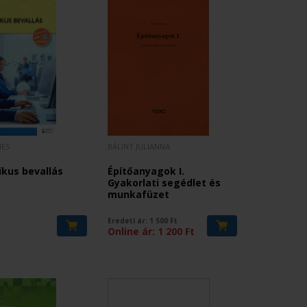
NES
BÁLINT JULIANNA
ikus bevallás
Építőanyagok I.
Gyakorlati segédlet és
munkafüzet
Eredeti ár:
1 500
Ft
Online ár:
1 200
Ft