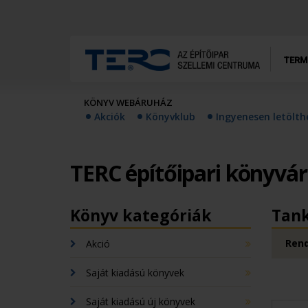
TERM
KÖNYV WEBÁRUHÁZ
Akciók
Könyvklub
Ingyenesen letölt
TERC építőipari könyvá
Könyv kategóriák
Tan
Rend
Akció
Saját kiadású könyvek
Saját kiadású új könyvek