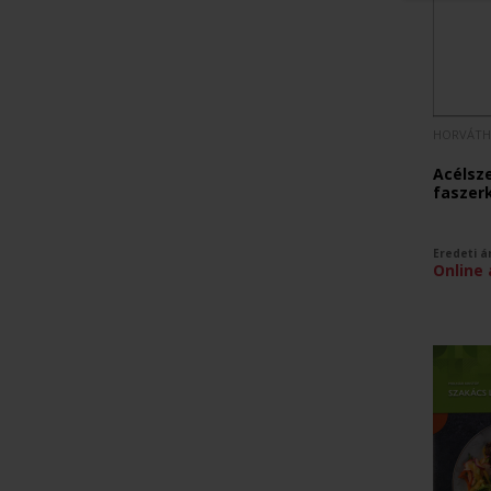
HORVÁTH
Acélsz
faszerk
Eredeti á
Online 