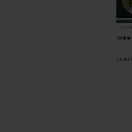
MOLNÁR 
Szakács
5 600 F