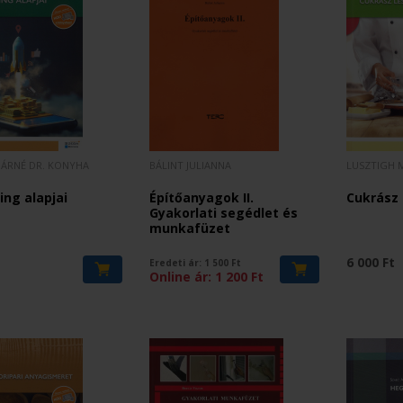
ÁRNÉ DR. KONYHA
BÁLINT JULIANNA
LUSZTIGH M
ng alapjai
Építőanyagok II.
Cukrász 
Gyakorlati segédlet és
munkafüzet
t
6 000 Ft
Eredeti ár:
1 500
Ft
Online ár:
1 200
Ft