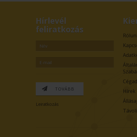
Hírlevél
Kie
feliratkozás
Rólun
Kapcs
Adatk
Általá
Szabá
Cégad
TOVÁBB
Hírek
Állása
Leiratkozás
Távol