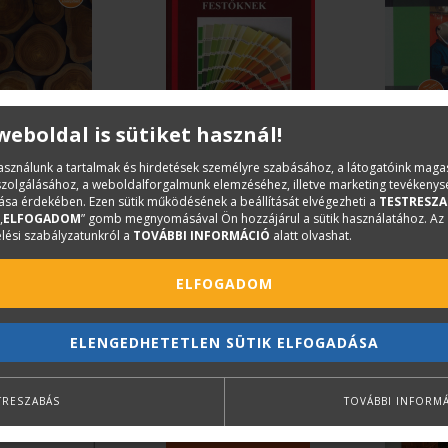
 weboldal is sütiket használ!
KA
BERNÁT VIKTOR
HEINRICH R
használunk a tartalmak és hirdetések személyre szabásához, a látogatóink mag
iszolgálásához, a weboldalforgalmunk elemzéséhez, illetve marketing tevékeny
bútoripari
Gyakorlati munkafüzet
Hegeszté
sa érdekében. Ezen sütik működésének a beállítását elvégezheti a
TESTRESZA
smeret
festőknek
„
ELFOGADOM
” gomb megnyomásával Ön hozzájárul a sütik használatához. Az
lési szabályzatunkról a
TOVÁBBI INFORMÁCIÓ
alatt olvashat.
t
5 600 Ft
5 200 Ft
ELFOGADOM
ELENGEDHETETLEN SÜTIK ELFOGADÁSA
TRESZABÁS
TOVÁBBI INFORM