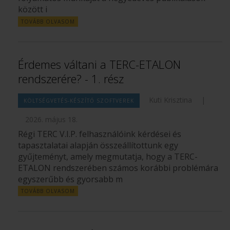
között i
TOVÁBB OLVASOM
Érdemes váltani a TERC-ETALON
rendszerére? - 1. rész
Kuti Krisztina
|
KÖLTSÉGVETÉS-KÉSZÍTŐ SZOFTVEREK
2026. május 18.
Régi TERC V.I.P. felhasználóink kérdései és
tapasztalatai alapján összeállítottunk egy
gyűjteményt, amely megmutatja, hogy a TERC-
ETALON rendszerében számos korábbi problémára
egyszerűbb és gyorsabb m
TOVÁBB OLVASOM