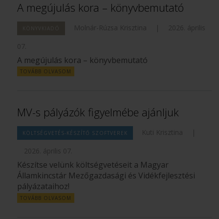
A megújulás kora – könyvbemutató
Molnár-Rúzsa Krisztina
|
2026. április
KÖNYVKIADÓ
07.
A megújulás kora – könyvbemutató
TOVÁBB OLVASOM
MV-s pályázók figyelmébe ajánljuk
Kuti Krisztina
|
KÖLTSÉGVETÉS-KÉSZÍTŐ SZOFTVEREK
2026. április 07.
Készítse velünk költségvetéseit a Magyar
Államkincstár Mezőgazdasági és Vidékfejlesztési
pályázataihoz!
TOVÁBB OLVASOM