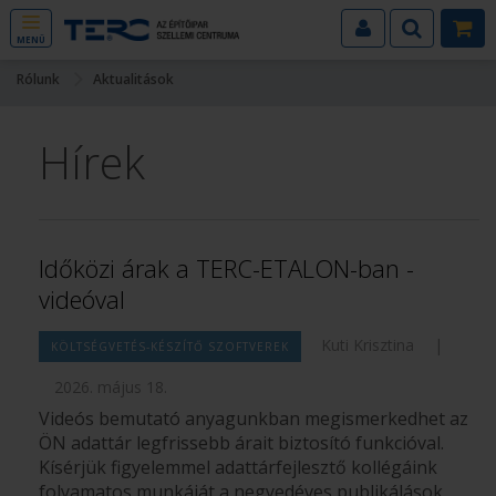
MENÜ
Rólunk
Aktualitások
Hírek
Időközi árak a TERC-ETALON-ban -
videóval
Kuti Krisztina
|
KÖLTSÉGVETÉS-KÉSZÍTŐ SZOFTVEREK
2026. május 18.
Videós bemutató anyagunkban megismerkedhet az
ÖN adattár legfrissebb árait biztosító funkcióval.
Kísérjük figyelemmel adattárfejlesztő kollégáink
folyamatos munkáját a negyedéves publikálások