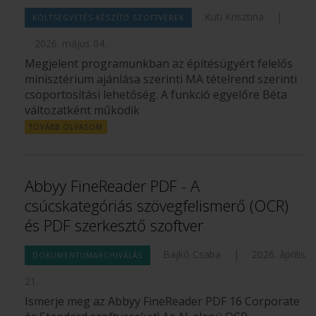
Kuti Krisztina
|
KÖLTSÉGVETÉS-KÉSZÍTŐ SZOFTVEREK
2026. május 04.
Megjelent programunkban az építésügyért felelős
minisztérium ajánlása szerinti MA tételrend szerinti
csoportosítási lehetőség. A funkció egyelőre Béta
változatként működik
TOVÁBB OLVASOM
Abbyy FineReader PDF - A
csúcskategóriás szövegfelismerő (OCR)
és PDF szerkesztő szoftver
Bajkó Csaba
|
2026. április
DOKUMENTUMARCHIVÁLÁS
21.
Ismerje meg az Abbyy FineReader PDF 16 Corporate