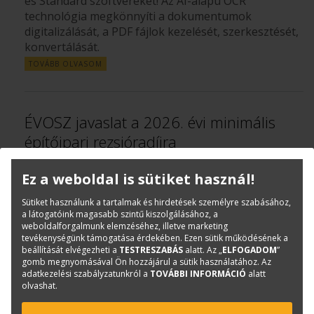
és Standard szoftvereket! Az AI-alapú OCR
technológia megkönnyíti a dokumentumok
digitalizálását, a PDF fájlok kezelését, szerkesztését,
konvertálását.
TOVÁBB OLVASOM
ÉVOSZ javaslat a 2026. évi minimális
építőipari rezsióradíjra
Kuti Krisztina
|
KÖLTSÉGVETÉS-KÉSZÍTŐ SZOFTVEREK
Ez a weboldal is sütiket használ!
2026. április 20.
Sütiket használunk a tartalmak és hirdetések személyre szabásához,
a látogatóink magasabb szintű kiszolgálásához, a
A megjelent javaslat szerint a 2024. december 25-én
weboldalforgalmunk elemzéséhez, illetve marketing
életbe lépett ÉKM rendelet szerinti 6.764 Ft/óráról a
tevékenységünk támogatása érdekében. Ezen sütik működésének a
minimális építőipari rezsióradíj nettó 7.830 Ft/óra
beállítását elvégezheti a
TESTRESZABÁS
alatt. Az „
ELFOGADOM
”
gomb megnyomásával Ön hozzájárul a sütik használatához. Az
összegre emelkedhet.
adatkezelési szabályzatunkról a
TOVÁBBI INFORMÁCIÓ
alatt
TOVÁBB OLVASOM
olvashat.