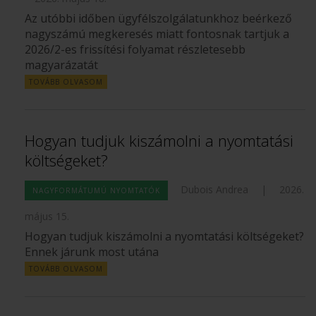
Az utóbbi időben ügyfélszolgálatunkhoz beérkező
nagyszámú megkeresés miatt fontosnak tartjuk a
2026/2-es frissítési folyamat részletesebb
magyarázatát
TOVÁBB OLVASOM
Hogyan tudjuk kiszámolni a nyomtatási
költségeket?
Dubois Andrea
|
2026.
NAGYFORMÁTUMÚ NYOMTATÓK
május 15.
Hogyan tudjuk kiszámolni a nyomtatási költségeket?
Ennek járunk most utána
TOVÁBB OLVASOM