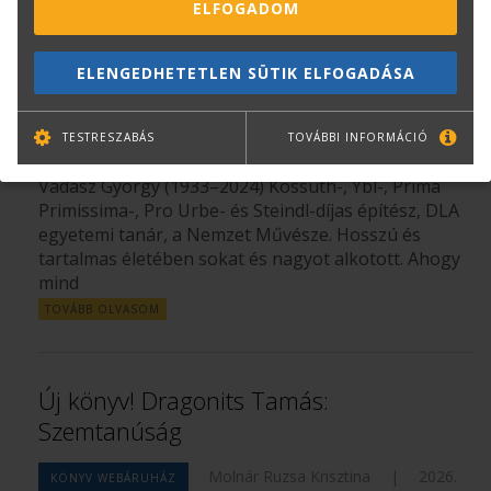
ELFOGADOM
Megjelent: Vadász György - Rajzok és
történetek
ELENGEDHETETLEN SÜTIK ELFOGADÁSA
Lévai-Kanyó Judit
|
2026. április
KÖNYV WEBÁRUHÁZ
TESTRESZABÁS
TOVÁBBI INFORMÁCIÓ
13.
Vadász György (1933–2024) Kossuth-, Ybl-, Prima
Primissima-, Pro Urbe- és Steindl-díjas építész, DLA
egyetemi tanár, a Nemzet Művésze. Hosszú és
tartalmas életében sokat és nagyot alkotott. Ahogy
mind
TOVÁBB OLVASOM
Új könyv! Dragonits Tamás:
Szemtanúság
Molnár Ruzsa Krisztina
|
2026.
KÖNYV WEBÁRUHÁZ