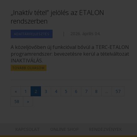
„Inaktív tétel” jelölés az ETALON
rendszerben
|
2026. április 04.
ADATTÁRFEJLESZTÉS
A közeljövőben új funkcióval bővül a TERC-ETALON
programrendszer: bevezetésre kerül a tételváltozat
INAKTIVÁLÁS.
TOVÁBB OLVASOM
«
1
2
3
4
5
6
7
8
...
57
58
»
KAPCSOLAT
ONLINE SHOP
RENDEZVÉNYEK