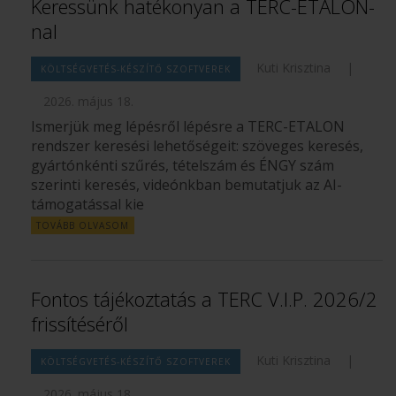
Keressünk hatékonyan a TERC-ETALON-
nal
Kuti Krisztina
|
KÖLTSÉGVETÉS-KÉSZÍTŐ SZOFTVEREK
2026. május 18.
Ismerjük meg lépésről lépésre a TERC-ETALON
rendszer keresési lehetőségeit: szöveges keresés,
gyártónkénti szűrés, tételszám és ÉNGY szám
szerinti keresés, videónkban bemutatjuk az AI-
támogatással kie
TOVÁBB OLVASOM
Fontos tájékoztatás a TERC V.I.P. 2026/2
frissítéséről
Kuti Krisztina
|
KÖLTSÉGVETÉS-KÉSZÍTŐ SZOFTVEREK
2026. május 18.