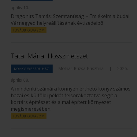
április 10.
Dragonits Tamás: Szemtanúság – Emlékeim a budai
Várnegyed helyreállításának évtizedeiből
TOVÁBB OLVASOM
Tatai Mária: Hosszmetszet
Molnár-Rúzsa Krisztina
|
2026.
KÖNYV WEBÁRUHÁZ
április 08.
A mindenki számára könnyen érthető könyv számos
hazai és külföldi példát felsorakoztatva segít a
kortárs építészet és a mai épített környezet
megismerésében.
TOVÁBB OLVASOM