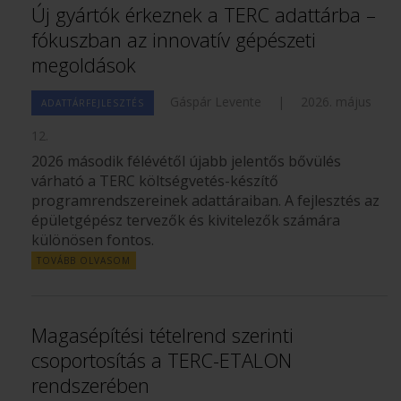
Új gyártók érkeznek a TERC adattárba –
fókuszban az innovatív gépészeti
megoldások
Gáspár Levente
|
2026. május
ADATTÁRFEJLESZTÉS
12.
2026 második félévétől újabb jelentős bővülés
várható a TERC költségvetés-készítő
programrendszereinek adattáraiban. A fejlesztés az
épületgépész tervezők és kivitelezők számára
különösen fontos.
TOVÁBB OLVASOM
Magasépítési tételrend szerinti
csoportosítás a TERC-ETALON
rendszerében