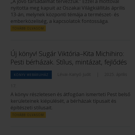
„A jövő társadalmát tervezzük.” Ezzel a mottóval
nyitotta meg kapuit az Oszakai Világkiállítás április
13-án, melynek központi témája a természet- és
emberközeliség, a kapcsolatok fontossága.
TOVÁBB OLVASOM
Új könyv! Sugár Viktória–Kita Michihiro:
Pesti bérházak. Stílus, mintázat, fejlődés
Lévai-Kanyó Judit
|
2025. április
KÖNYV WEBÁRUHÁZ
17.
A könyv részletesen és átfogóan ismerteti Pest belső
kerületeinek kiépülését, a bérházak típusait és
építészeti stílusait.
TOVÁBB OLVASOM