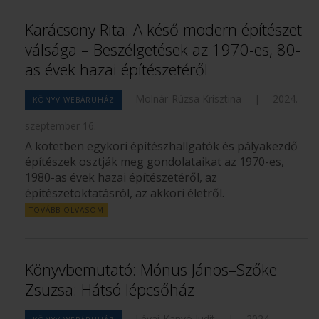
Karácsony Rita: A késő modern építészet
válsága – Beszélgetések az 1970-es, 80-
as évek hazai építészetéről
Molnár-Rúzsa Krisztina
|
2024.
KÖNYV WEBÁRUHÁZ
szeptember 16.
A kötetben egykori építészhallgatók és pályakezdő
építészek osztják meg gondolataikat az 1970-es,
1980-as évek hazai építészetéről, az
építészetoktatásról, az akkori életről.
TOVÁBB OLVASOM
Könyvbemutató: Mónus János–Szőke
Zsuzsa: Hátsó lépcsőház
Lévai-Kanyó Judit
|
2024.