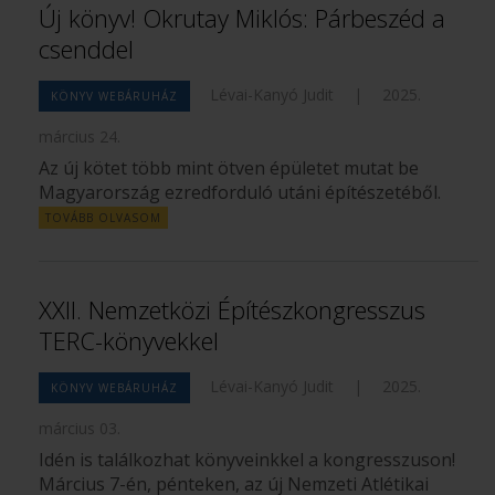
Új könyv! Okrutay Miklós: Párbeszéd a
csenddel
Lévai-Kanyó Judit
|
2025.
KÖNYV WEBÁRUHÁZ
március 24.
Az új kötet több mint ötven épületet mutat be
Magyarország ezredforduló utáni építészetéből.
TOVÁBB OLVASOM
XXII. Nemzetközi Építészkongresszus
TERC-könyvekkel
Lévai-Kanyó Judit
|
2025.
KÖNYV WEBÁRUHÁZ
március 03.
Idén is találkozhat könyveinkkel a kongresszuson!
Március 7-én, pénteken, az új Nemzeti Atlétikai