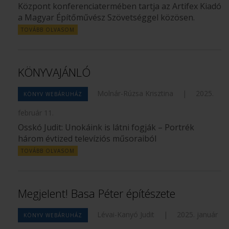
Központ konferenciatermében tartja az Artifex Kiadó
a Magyar Építőművész Szövetséggel közösen.
TOVÁBB OLVASOM
KÖNYVAJÁNLÓ
Molnár-Rúzsa Krisztina
|
2025.
KÖNYV WEBÁRUHÁZ
február 11.
Osskó Judit: Unokáink is látni fogják – Portrék
három évtized televíziós műsoraiból
TOVÁBB OLVASOM
Megjelent! Basa Péter építészete
Lévai-Kanyó Judit
|
2025. január
KÖNYV WEBÁRUHÁZ