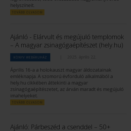
helyszíneit.
TOVÁBB OLVASOM
Ajánló - Elárvult és megújuló templomok
– A magyar zsinagógaépítészet (hely.hu)
|
2025. április 22.
KÖNYV WEBÁRUHÁZ
Április 16-a a holokauszt magyar áldozatainak
emléknapja. A szomorú évforduló alkalmából a
hely.hu cikkében áttekinti a magyar
zsinagógaépítészetet, az árván maradt és megújuló
imahelyeket.
TOVÁBB OLVASOM
Ajánló: Párbeszéd a csenddel – 50+