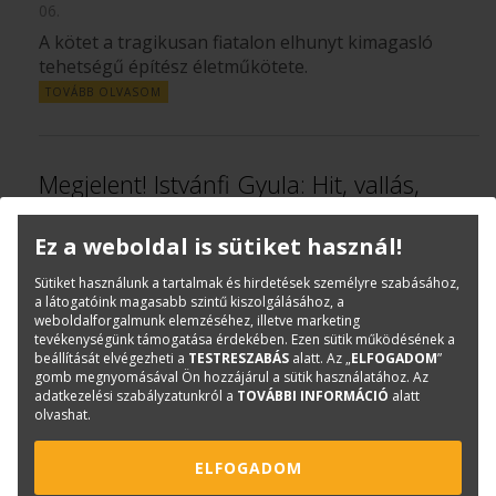
06.
A kötet a tragikusan fiatalon elhunyt kimagasló
tehetségű építész életműkötete.
TOVÁBB OLVASOM
Megjelent! Istvánfi Gyula: Hit, vallás,
építészet, pénz – Rajzos építészeti
kalandozások
Ez a weboldal is sütiket használ!
Sütiket használunk a tartalmak és hirdetések személyre szabásához,
Molnár-Ruzsa Krisztina
|
2024.
KÖNYV WEBÁRUHÁZ
a látogatóink magasabb szintű kiszolgálásához, a
weboldalforgalmunk elemzéséhez, illetve marketing
október 31.
tevékenységünk támogatása érdekében. Ezen sütik működésének a
beállítását elvégezheti a
TESTRESZABÁS
alatt. Az „
ELFOGADOM
”
A Széchenyi- és Ybl Miklós-díjas építész,
gomb megnyomásával Ön hozzájárul a sütik használatához. Az
építészettörténész, Istvánfi Gyula újonnan
adatkezelési szabályzatunkról a
TOVÁBBI INFORMÁCIÓ
alatt
megjelenő könyvében négy tanulmányt találunk.
olvashat.
TOVÁBB OLVASOM
ELFOGADOM