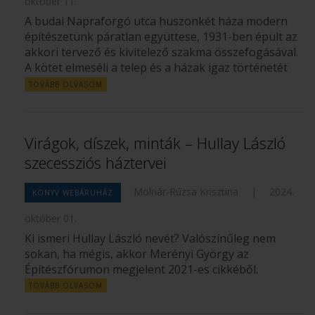
október 11.
A budai Napraforgó utca huszonkét háza modern
építészetünk páratlan együttese, 1931-ben épült az
akkori tervező és kivitelező szakma összefogásával.
A kötet elmeséli a telep és a házak igaz történetét
TOVÁBB OLVASOM
Virágok, díszek, minták – Hullay László
szecessziós háztervei
Molnár-Rúzsa Krisztina
|
2024.
KÖNYV WEBÁRUHÁZ
október 01.
Ki ismeri Hullay László nevét? Valószínűleg nem
sokan, ha mégis, akkor Merényi György az
Építészfórumon megjelent 2021-es cikkéből.
TOVÁBB OLVASOM