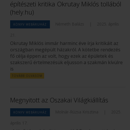
építészeti kritika Okrutay Miklós tollából
(hely.hu)
Németh Balázs
|
2025. április
KÖNYV WEBÁRUHÁZ
21.
Okrutay Miklós immár harminc éve írja kritikáit az
országban megépült házakról. A kötetbe rendezés
fő célja éppen az volt, hogy ezek az épületek és
szakszerű értelmezésük eljusson a szakmán kívülre
is
TOVÁBB OLVASOM
Megnyitott az Oszakai Világkiállítás
Molnár-Rúzsa Krisztina
|
2025.
KÖNYV WEBÁRUHÁZ
április 17.