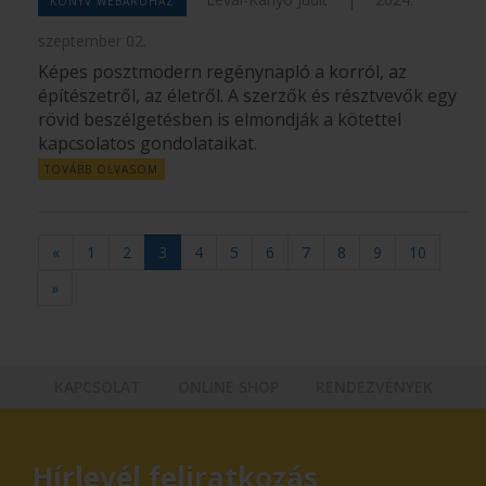
KÖNYV WEBÁRUHÁZ
szeptember 02.
Képes posztmodern regénynapló a korról, az
építészetről, az életről. A szerzők és résztvevők egy
rövid beszélgetésben is elmondják a kötettel
kapcsolatos gondolataikat.
TOVÁBB OLVASOM
«
1
2
3
4
5
6
7
8
9
10
»
KAPCSOLAT
ONLINE SHOP
RENDEZVÉNYEK
Hírlevél feliratkozás