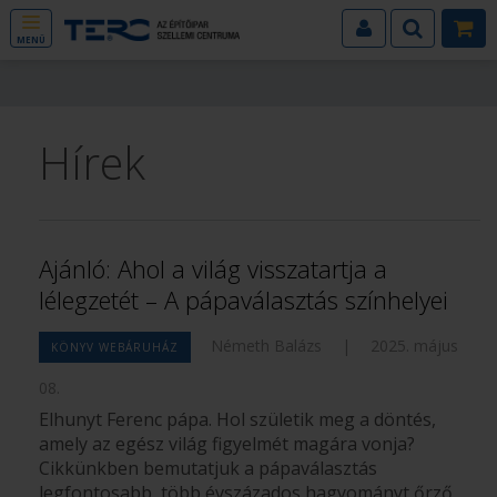
MENÜ
Hírek
Ajánló: Ahol a világ visszatartja a
lélegzetét – A pápaválasztás színhelyei
Németh Balázs
|
2025. május
KÖNYV WEBÁRUHÁZ
08.
Elhunyt Ferenc pápa. Hol születik meg a döntés,
amely az egész világ figyelmét magára vonja?
Cikkünkben bemutatjuk a pápaválasztás
legfontosabb, több évszázados hagyományt őrző