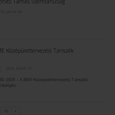
gonits Tamás Szemtanúság
26. január 08.
ME Középülettervezési Tanszék
|
2026. január 07.
2020–2025 – A BME Középülettervezési Tanszék
rdulóján
10
»