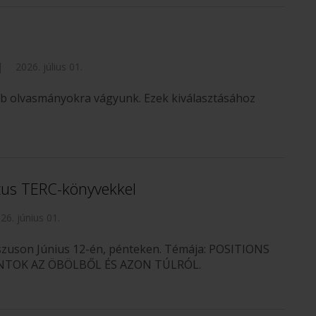
|
2026. július 01.
bb olvasmányokra vágyunk. Ezek kiválasztásához
zus TERC-könyvekkel
26. június 01.
sszuson Június 12-én, pénteken. Témája: POSITIONS
NTOK AZ ÖBÖLBŐL ÉS AZON TÚLRÓL.