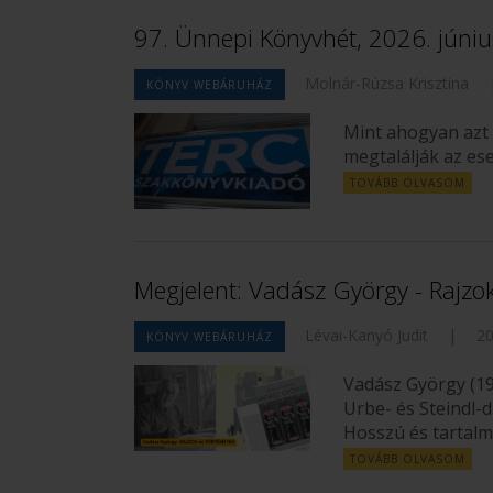
97. Ünnepi Könyvhét, 2026. júni
Molnár-Rúzsa Krisztina
KÖNYV WEBÁRUHÁZ
Mint ahogyan azt 
megtalálják az es
TOVÁBB OLVASOM
Megjelent: Vadász György - Rajzok
Lévai-Kanyó Judit
|
20
KÖNYV WEBÁRUHÁZ
Vadász György (19
Urbe- és Steindl-
Hosszú és tartalm
TOVÁBB OLVASOM