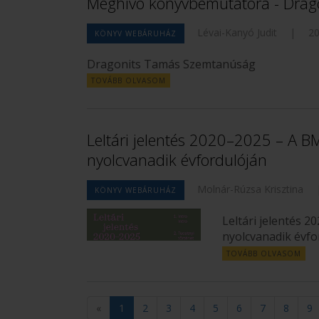
Meghívó könyvbemutatóra - Dra
Lévai-Kanyó Judit
|
20
KÖNYV WEBÁRUHÁZ
Dragonits Tamás Szemtanúság
TOVÁBB OLVASOM
Leltári jelentés 2020–2025 – A B
nyolcvanadik évfordulóján
Molnár-Rúzsa Krisztina
KÖNYV WEBÁRUHÁZ
Leltári jelentés 
nyolcvanadik évfo
TOVÁBB OLVASOM
«
1
2
3
4
5
6
7
8
9