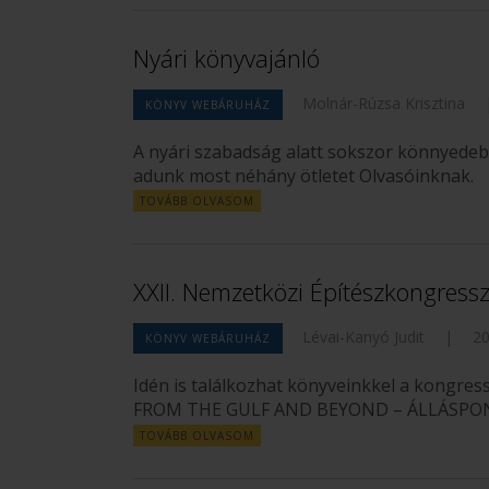
Nyári könyvajánló
Molnár-Rúzsa Krisztina
KÖNYV WEBÁRUHÁZ
A nyári szabadság alatt sokszor könnyede
adunk most néhány ötletet Olvasóinknak.
TOVÁBB OLVASOM
XXII. Nemzetközi Építészkongress
Lévai-Kanyó Judit
|
20
KÖNYV WEBÁRUHÁZ
Idén is találkozhat könyveinkkel a kongre
FROM THE GULF AND BEYOND – ÁLLÁSPO
TOVÁBB OLVASOM