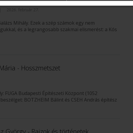
|
2026. február 27.
Balázs Mihály. Ezek a szép számok egy nem
ukkal, és a legrangosabb szakmai elismerést: a Kós
Mária - Hosszmetszet
Hely: FUGA Budapesti Építészeti Központ (1052
l beszélget: BOTZHEIM Bálint és CSEH András építész
 György - Rajzok és történetek