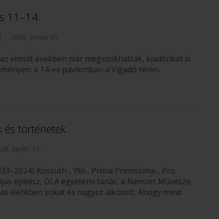
us 11–14.
|
2026. június 01.
az elmúlt években már megszokhatták, kiadónkat is
eményen: a 14-es pavilonban a Vigadó téren.
 és történetek
26. április 13.
33–2024) Kossuth-, Ybl-, Prima Primissima-, Pro
díjas építész, DLA egyetemi tanár, a Nemzet Művésze.
as életében sokat és nagyot alkotott. Ahogy mind