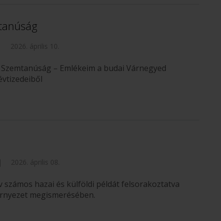
mtanúság
|
2026. április 10.
 Szemtanúság – Emlékeim a budai Várnegyed
évtizedeiből
|
2026. április 08.
számos hazai és külföldi példát felsorakoztatva
 környezet megismerésében.