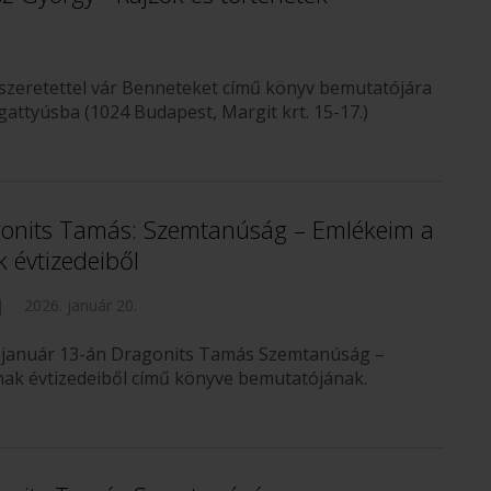
szeretettel vár Benneteket című könyv bemutatójára
gattyúsba (1024 Budapest, Margit krt. 15-17.)
onits Tamás: Szemtanúság – Emlékeim a
 évtizedeiből
|
2026. január 20.
26. január 13-án Dragonits Tamás Szemtanúság –
nak évtizedeiből című könyve bemutatójának.