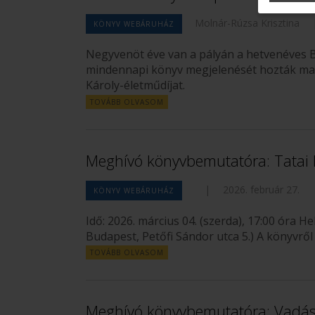
Molnár-Rúzsa Krisztina
KÖNYV WEBÁRUHÁZ
Negyvenöt éve van a pályán a hetvenéves 
mindennapi könyv megjelenését hozták mag
Károly-életműdíjat.
TOVÁBB OLVASOM
Meghívó könyvbemutatóra: Tatai 
|
2026. február 27.
KÖNYV WEBÁRUHÁZ
Idő: 2026. március 04. (szerda), 17:00 óra 
Budapest, Petőfi Sándor utca 5.) A könyvrő
TOVÁBB OLVASOM
Meghívó könyvbemutatóra: Vadász