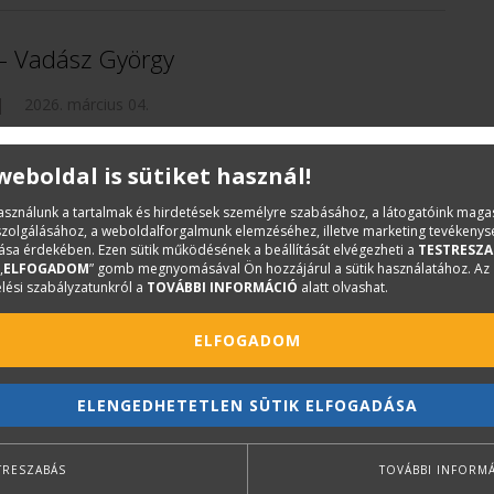
 – Vadász György
|
2026. március 04.
ús
 weboldal is sütiket használ!
használunk a tartalmak és hirdetések személyre szabásához, a látogatóink mag
iszolgálásához, a weboldalforgalmunk elemzéséhez, illetve marketing tevékeny
sa érdekében. Ezen sütik működésének a beállítását elvégezheti a
TESTRESZA
 Mihály: Az építészet egy
„
ELFOGADOM
” gomb megnyomásával Ön hozzájárul a sütik használatához. Az
lési szabályzatunkról a
TOVÁBBI INFORMÁCIÓ
alatt olvashat.
ELFOGADOM
Az építészet egy
ELENGEDHETETLEN SÜTIK ELFOGADÁSA
TRESZABÁS
TOVÁBBI INFORM