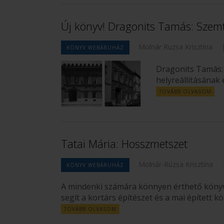
Új könyv! Dragonits Tamás: Sze
Molnár Ruzsa Krisztina
KÖNYV WEBÁRUHÁZ
Dragonits Tamás:
helyreállításának 
TOVÁBB OLVASOM
Tatai Mária: Hosszmetszet
Molnár-Rúzsa Krisztina
KÖNYV WEBÁRUHÁZ
A mindenki számára könnyen érthető könyv 
segít a kortárs építészet és a mai épített
TOVÁBB OLVASOM