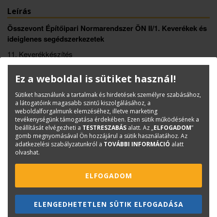
Leírás
Összevont Építőipari Normarendszer ÖN II/1. Keverékek és
ideiglenes segédszerkezetek
11. Keverékkészítés
Ez a weboldal is sütiket használ!
Könyvinfó
Kategóriák
Norma-, kiírógyűjtemények
Sütiket használunk a tartalmak és hirdetések személyre szabásához,
a látogatóink magasabb szintű kiszolgálásához, a
ISBN:
ÖN 11.
weboldalforgalmunk elemzéséhez, illetve marketing
Méret:
A/4
tevékenységünk támogatása érdekében. Ezen sütik működésének a
beállítását elvégezheti a
TESTRESZABÁS
alatt. Az „
ELFOGADOM
”
Oldalak száma:
893
gomb megnyomásával Ön hozzájárul a sütik használatához. Az
adatkezelési szabályzatunkról a
TOVÁBBI INFORMÁCIÓ
alatt
Kiadó:
TERC Kft.
olvashat.
Kiadás éve:
2024
Könyv nyelve:
magyar
ELFOGADOM
Kötészet:
spirálozott
ELENGEDHETETLEN SÜTIK ELFOGADÁSA
Kérdése van?