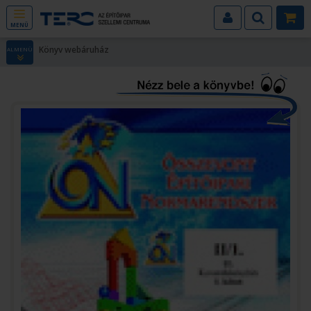
MENÜ
Könyv webáruház
ALMENÜ