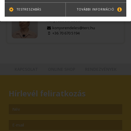
TESTRESZABÁS
TOVÁBBI INFORMÁCIÓ
Bernáth Klára
Könyvesboltvezető
konyvrendeles@terc.hu
+36 70 670 5194
KAPCSOLAT
ONLINE SHOP
RENDEZVÉNYEK
Hírlevél feliratkozás