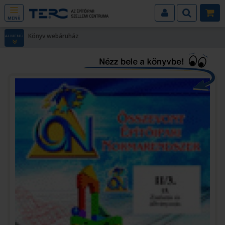
MENÜ
Könyv webáruház
ALMENÜ