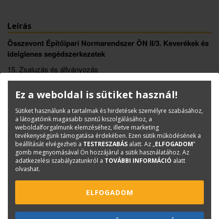
Leírás
Összevont Építőipari Normarendszer ÖN
II/3. Keverékek és
ideiglenes segédszerkezetek
15. Zsaluzás és állványozás
19. Költségtérítések
Ez a weboldal is sütiket használ!
Könyvinfó
Sütiket használunk a tartalmak és hirdetések személyre szabásához,
a látogatóink magasabb szintű kiszolgálásához, a
Kategóriák
Norma-, kiírógyűjtemények
weboldalforgalmunk elemzéséhez, illetve marketing
tevékenységünk támogatása érdekében. Ezen sütik működésének a
ISBN:
ÖN 15-19.
beállítását elvégezheti a
TESTRESZABÁS
alatt. Az „
ELFOGADOM
”
Méret:
A/4
gomb megnyomásával Ön hozzájárul a sütik használatához. Az
adatkezelési szabályzatunkról a
TOVÁBBI INFORMÁCIÓ
alatt
Oldalak száma:
196
olvashat.
Kiadó:
TERC Kft.
Kiadás éve:
2025
ELFOGADOM
Könyv nyelve:
magyar
Kötészet:
spirálozott