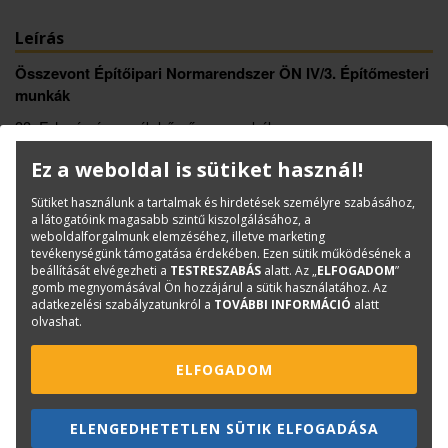
Leírás
Összevont Építőipari Normarendszer ÖN IV/3. Építőmesteri
munkák
33. Falazás és egyéb kőműves munkák
Ez a weboldal is sütiket használ!
Könyvinfó
Sütiket használunk a tartalmak és hirdetések személyre szabásához,
Kategóriák
Norma-, kiírógyűjtemények
a látogatóink magasabb szintű kiszolgálásához, a
ISBN:
ÖN 33.
weboldalforgalmunk elemzéséhez, illetve marketing
tevékenységünk támogatása érdekében. Ezen sütik működésének a
Méret:
A/4
beállítását elvégezheti a
TESTRESZABÁS
alatt. Az „
ELFOGADOM
”
gomb megnyomásával Ön hozzájárul a sütik használatához. Az
Oldalak száma:
343
adatkezelési szabályzatunkról a
TOVÁBBI INFORMÁCIÓ
alatt
Kiadó:
TERC Kft.
olvashat.
Kiadás éve:
2024
ELFOGADOM
Könyv nyelve:
magyar
Kötészet:
spirálozott
ELENGEDHETETLEN SÜTIK ELFOGADÁSA