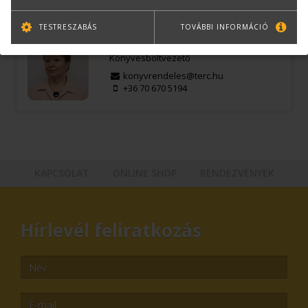
Kérdése van?
TESTRESZABÁS
TOVÁBBI INFORMÁCIÓ
Bernáth Klára
Könyvesboltvezető
konyvrendeles@terc.hu
+36 70 670 5194
KAPCSOLAT
ONLINE SHOP
RENDEZVÉNYEK
Hírlevél feliratkozás