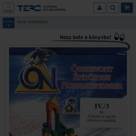
MENÜ
Könyv webáruház
ALMENÜ