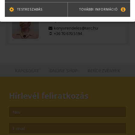
TESTRESZABÁS
TOVÁBBI INFORMÁCIÓ
Bernáth Klára
Könyvesboltvezető
konyvrendeles@terc.hu
+36 70 670 5194
KAPCSOLAT
ONLINE SHOP
RENDEZVÉNYEK
Hírlevél feliratkozás