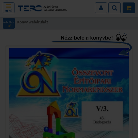
MENÜ
Könyv webáruház
ALMENÜ