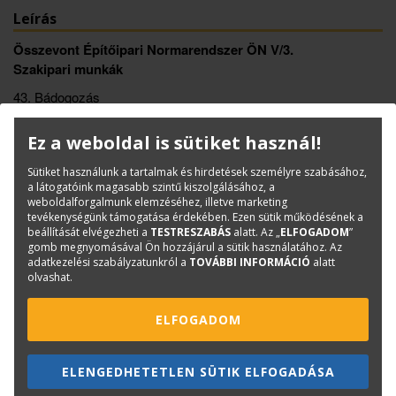
Leírás
Összevont Építőipari Normarendszer ÖN V/3.
Szakipari munkák
43. Bádogozás
Ez a weboldal is sütiket használ!
Könyvinfó
Kategóriák
Norma-, kiírógyűjtemények
Sütiket használunk a tartalmak és hirdetések személyre szabásához,
a látogatóink magasabb szintű kiszolgálásához, a
ISBN:
ÖN 43.
weboldalforgalmunk elemzéséhez, illetve marketing
Méret:
A/4
tevékenységünk támogatása érdekében. Ezen sütik működésének a
beállítását elvégezheti a
TESTRESZABÁS
alatt. Az „
ELFOGADOM
”
Oldalak száma:
510
gomb megnyomásával Ön hozzájárul a sütik használatához. Az
adatkezelési szabályzatunkról a
TOVÁBBI INFORMÁCIÓ
alatt
Kiadó:
TERC Kft.
olvashat.
Kiadás éve:
2025
Könyv nyelve:
magyar
ELFOGADOM
Kötészet:
spirálozott
ELENGEDHETETLEN SÜTIK ELFOGADÁSA
Kérdése van?