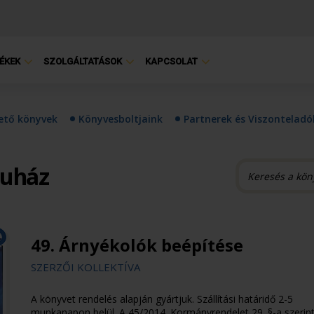
ÉKEK
SZOLGÁLTATÁSOK
KAPCSOLAT
hető könyvek
Könyvesboltjaink
Partnerek és Viszonteladó
ruház
49. Árnyékolók beépítése
SZERZŐI KOLLEKTÍVA
A könyvet rendelés alapján gyártjuk. Szállítási határidő 2-5
munkanapon belül. A 45/2014. Kormányrendelet 29. §-a szerint