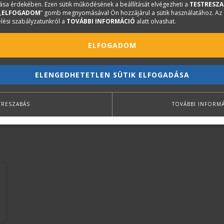
sa érdekében. Ezen sütik működésének a beállítását elvégezheti a
TESTRESZA
49. Árnyékolók beépítése
„
ELFOGADOM
” gomb megnyomásával Ön hozzájárul a sütik használatához. Az
lési szabályzatunkról a
TOVÁBBI INFORMÁCIÓ
alatt olvashat.
ELFOGADOM
ELENGEDHETETLEN SÜTIK ELFOGADÁSA
TRESZABÁS
TOVÁBBI INFORM