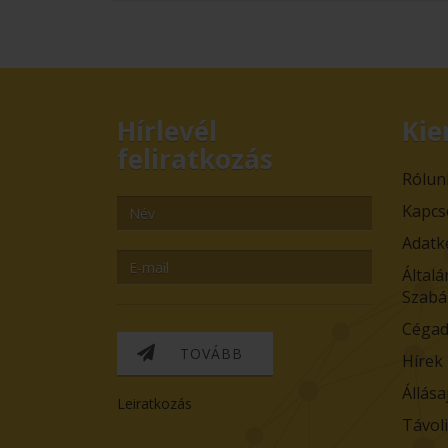
Hírlevél
Kie
feliratkozás
Rólun
Kapcs
Adatk
Általá
Szabá
Cégad
TOVÁBB
Hírek
Állása
Leiratkozás
Távol