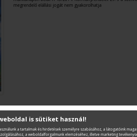
megrendelő elállási jogát nem gyakorolhatja
 weboldal is sütiket használ!
Leírás
használunk a tartalmak és hirdetések személyre szabásához, a látogatóink mag
Összevont Építőipari Normarendszer ÖN V/9. Szakip
iszolgálásához, a weboldalforgalmunk elemzéséhez, illetve marketing tevékeny