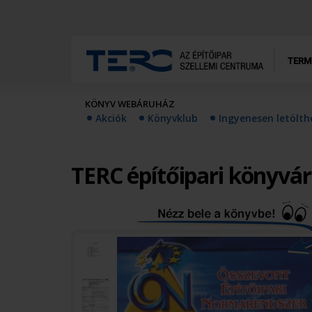
TERM
KÖNYV WEBÁRUHÁZ
Akciók
Könyvklub
Ingyenesen letölt
TERC építőipari könyvá