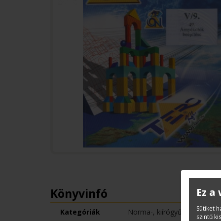
Könyvinfó
Ez a
Sütiket 
Kategóriák
Norma-, kiírógyűjtemények
szintű k