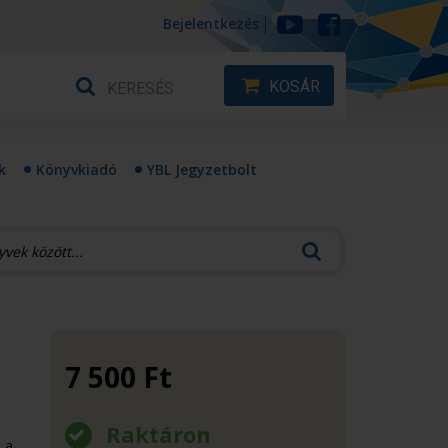
Bejelentkezés
KOSÁR
k
Könyvkiadó
YBL Jegyzetbolt
7 500
Ft
Raktáron
 a