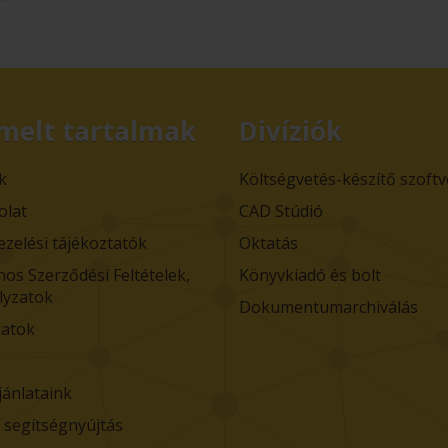
melt tartalmak
Divíziók
k
Költségvetés-készítő szoft
olat
CAD Stúdió
ezelési tájékoztatók
Oktatás
nos Szerződési Feltételek,
Könyvkiadó és bolt
lyzatok
Dokumentumarchiválás
atok
jánlataink
i segítségnyújtás