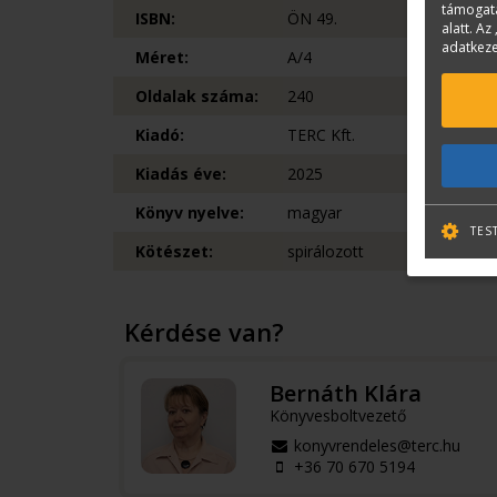
támogatá
ISBN:
ÖN 49.
alatt. Az 
adatkeze
Méret:
A/4
Oldalak száma:
240
Kiadó:
TERC Kft.
Kiadás éve:
2025
Könyv nyelve:
magyar
TES
Kötészet:
spirálozott
Kérdése van?
Bernáth Klára
Könyvesboltvezető
konyvrendeles@terc.hu
+36 70 670 5194