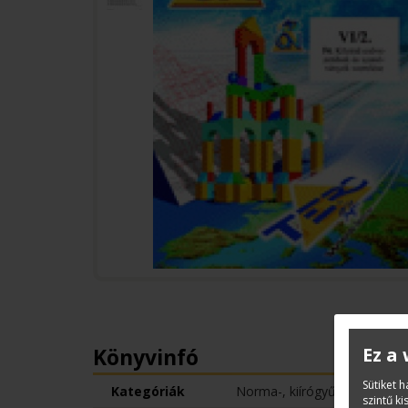
Könyvinfó
Ez a
Sütiket 
Kategóriák
Norma-, kiírógyűjtemények
szintű k