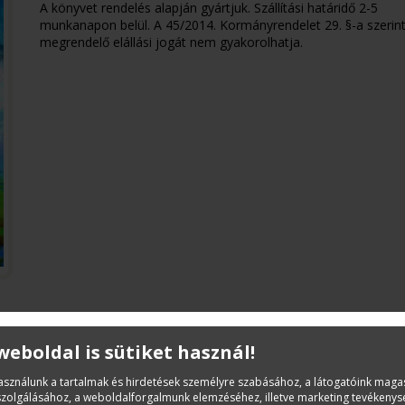
A könyvet rendelés alapján gyártjuk. Szállítási határidő 2-5
munkanapon belül. A 45/2014. Kormányrendelet 29. §-a szerint
megrendelő elállási jogát nem gyakorolhatja.
 weboldal is sütiket használ!
Leírás
használunk a tartalmak és hirdetések személyre szabásához, a látogatóink mag
Összevont Építőipari Normarendszer ÖN VI/2.Közmű 
iszolgálásához, a weboldalforgalmunk elemzéséhez, illetve marketing tevékeny