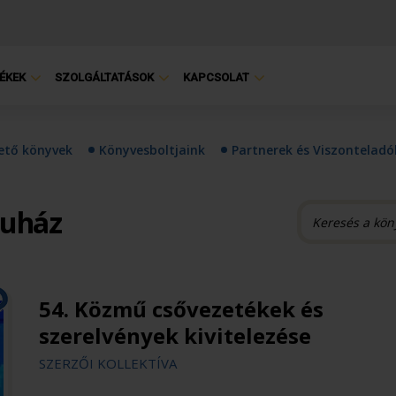
ÉKEK
SZOLGÁLTATÁSOK
KAPCSOLAT
hető könyvek
Könyvesboltjaink
Partnerek és Viszonteladó
ruház
54. Közmű csővezetékek és
szerelvények kivitelezése
SZERZŐI KOLLEKTÍVA