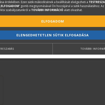
sa érdekében. Ezen sütik működésének a beállítását elvégezheti a
TESTRESZA
54. Közmű csővezetékek és szerelvények kivitelezése
„
ELFOGADOM
” gomb megnyomásával Ön hozzájárul a sütik használatához. Az
lési szabályzatunkról a
TOVÁBBI INFORMÁCIÓ
alatt olvashat.
ELFOGADOM
ELENGEDHETETLEN SÜTIK ELFOGADÁSA
TRESZABÁS
TOVÁBBI INFORM