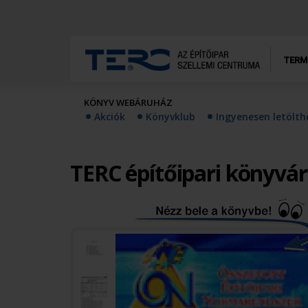
TERM
KÖNYV WEBÁRUHÁZ
Akciók
Könyvklub
Ingyenesen letölt
TERC építőipari könyvá