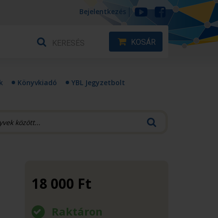
Bejelentkezés
KOSÁR
k
Könyvkiadó
YBL Jegyzetbolt
18 000
Ft
Raktáron