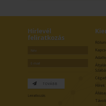
Hírlevél
Kie
feliratkozás
Rólun
Kapcs
Adatk
Általá
Szabá
Cégad
TOVÁBB
Hírek
Állása
Leiratkozás
Távol