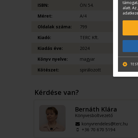
támogatá
ISBN:
ÖN 54.
alatt. Az 
adatkeze
Méret:
A/4
Oldalak száma:
799
Kiadó:
TERC Kft.
Kiadás éve:
2024
Könyv nyelve:
magyar
TES
Kötészet:
spirálozott
Kérdése van?
Bernáth Klára
Könyvesboltvezető
konyvrendeles@terc.hu
+36 70 670 5194