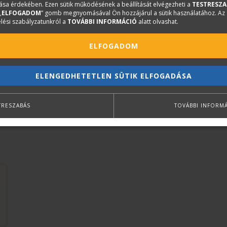
sa érdekében. Ezen sütik működésének a beállítását elvégezheti a
TESTRESZA
57. Technológiai légtechnikai munkák
„
ELFOGADOM
” gomb megnyomásával Ön hozzájárul a sütik használatához. Az
lési szabályzatunkról a
TOVÁBBI INFORMÁCIÓ
alatt olvashat.
58, Technológiai automatizálási munkák
ELFOGADOM
ELENGEDHETETLEN SÜTIK ELFOGADÁSA
TRESZABÁS
TOVÁBBI INFORM