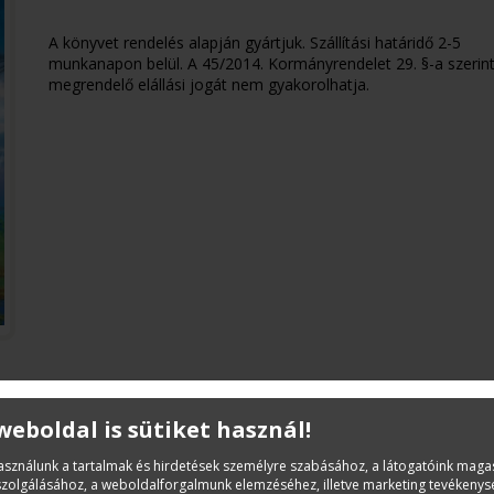
A könyvet rendelés alapján gyártjuk. Szállítási határidő 2-5
munkanapon belül. A 45/2014. Kormányrendelet 29. §-a szerint
megrendelő elállási jogát nem gyakorolhatja.
 weboldal is sütiket használ!
Leírás
használunk a tartalmak és hirdetések személyre szabásához, a látogatóink mag
Összevont Építőipari Normarendszer ÖN VII/2. Tech
iszolgálásához, a weboldalforgalmunk elemzéséhez, illetve marketing tevékeny