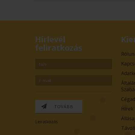
Hírlevél
Kie
feliratkozás
Rólun
Kapcs
Adatk
Általá
Szabá
Cégad
TOVÁBB
Hírek
Állása
Leiratkozás
Távol