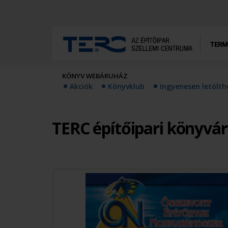
TERM
KÖNYV WEBÁRUHÁZ
Akciók
Könyvklub
Ingyenesen letölt
TERC építőipari könyvá