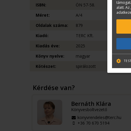
támogatá
ISBN:
ÖN 57-58.
alatt. Az 
adatkeze
Méret:
A/4
Oldalak száma:
879
Kiadó:
TERC Kft.
Kiadás éve:
2025
Könyv nyelve:
magyar
TES
Kötészet:
spirálozott
Kérdése van?
Bernáth Klára
Könyvesboltvezető
konyvrendeles@terc.hu
+36 70 670 5194