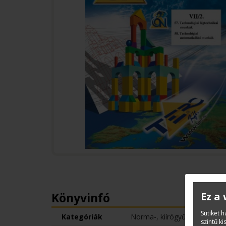
Könyvinfó
Ez a
Sütiket 
Kategóriák
Norma-, kiírógyűjtemények
szintű k