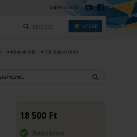
Bejelentkezés
KOSÁR
k
Könyvkiadó
YBL Jegyzetbolt
18 500
Ft
Raktáron