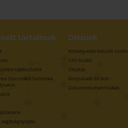
melt tartalmak
Divíziók
k
Költségvetés-készítő szoft
olat
CAD Stúdió
ezelési tájékoztatók
Oktatás
nos Szerződési Feltételek,
Könyvkiadó és bolt
lyzatok
Dokumentumarchiválás
atok
jánlataink
i segítségnyújtás