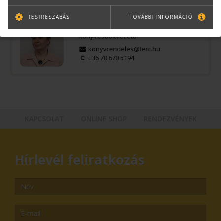
Kérdése van?
TESTRESZABÁS
TOVÁBBI INFORMÁCIÓ
Bernáth Klára
Könyvesboltvezető
konyvrendeles@terc.hu
+36 70 670 5194
KAPCSOLAT
ONLINE SHOP
RENDEZVÉNYEK
Hírlevél feliratkozás