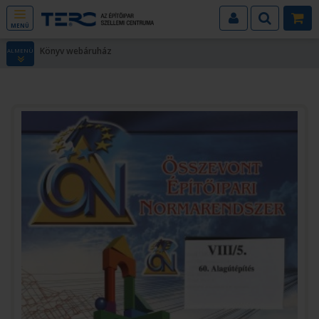
MENÜ
Könyv webáruház
ALMENÜ