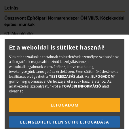
Leírás
Összevont Építőipari Normarendszer ÖN VIII/5. Közlekedési
építési munkák
60. Alagútépítés
Ez a weboldal is sütiket használ!
Könyvinfó
Kategóriák
Norma-, kiírógyűjtemények
Sütiket használunk a tartalmak és hirdetések személyre szabásához,
a látogatóink magasabb szintű kiszolgálásához, a
ISBN:
ÖN 60.
weboldalforgalmunk elemzéséhez, illetve marketing
tevékenységünk támogatása érdekében. Ezen sütik működésének a
Méret:
A/4
beállítását elvégezheti a
TESTRESZABÁS
alatt. Az „
ELFOGADOM
”
Oldalak száma:
100
gomb megnyomásával Ön hozzájárul a sütik használatához. Az
adatkezelési szabályzatunkról a
TOVÁBBI INFORMÁCIÓ
alatt
Kiadó:
TERC Kft.
olvashat.
Kiadás éve:
2025
Könyv nyelve:
magyar
ELFOGADOM
Kötészet:
spirálozott
ELENGEDHETETLEN SÜTIK ELFOGADÁSA