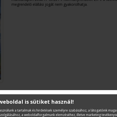
megrendelő elállási jogát nem gyakorolhatja.
 weboldal is sütiket használ!
Leírás
használunk a tartalmak és hirdetések személyre szabásához, a látogatóink mag
Összevont Építőipari Normarendszer ÖN IX/5. Elekt
iszolgálásához, a weboldalforgalmunk elemzéséhez, illetve marketing tevékeny