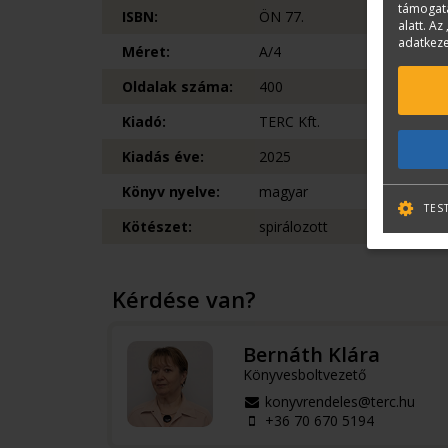
támogatá
ISBN:
ÖN 77.
alatt. Az 
adatkeze
Méret:
A/4
Oldalak száma:
400
Kiadó:
TERC Kft.
Kiadás éve:
2025
Könyv nyelve:
magyar
TES
Kötészet:
spirálozott
Kérdése van?
Bernáth Klára
Könyvesboltvezető
konyvrendeles@terc.hu
+36 70 670 5194