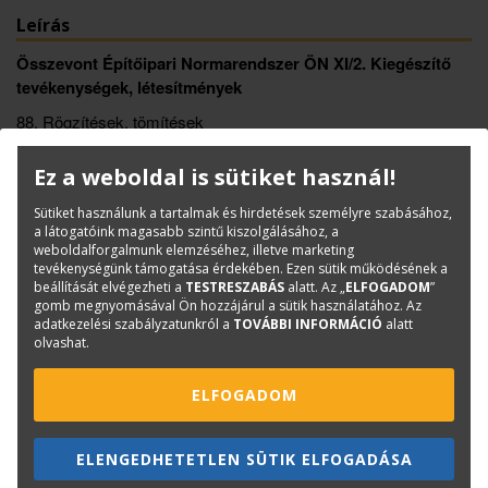
Leírás
Összevont Építőipari Normarendszer ÖN XI/2. Kiegészítő
tevékenységek, létesítmények
88. Rögzítések, tömítések
Ez a weboldal is sütiket használ!
Könyvinfó
Kategóriák
Norma-, kiírógyűjtemények
Sütiket használunk a tartalmak és hirdetések személyre szabásához,
a látogatóink magasabb szintű kiszolgálásához, a
ISBN:
ÖN 88.
weboldalforgalmunk elemzéséhez, illetve marketing
Méret:
A/4
tevékenységünk támogatása érdekében. Ezen sütik működésének a
beállítását elvégezheti a
TESTRESZABÁS
alatt. Az „
ELFOGADOM
”
Oldalak száma:
350
gomb megnyomásával Ön hozzájárul a sütik használatához. Az
adatkezelési szabályzatunkról a
TOVÁBBI INFORMÁCIÓ
alatt
Kiadó:
TERC Kft.
olvashat.
Kiadás éve:
2025
Könyv nyelve:
magyar
ELFOGADOM
Kötészet:
spirálozott
ELENGEDHETETLEN SÜTIK ELFOGADÁSA
Kérdése van?