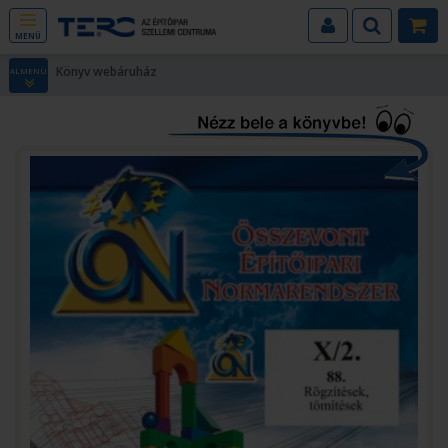
MENÜ
Könyv webáruház
ALMENÜ