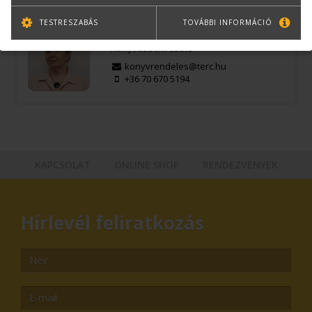
TESTRESZABÁS
TOVÁBBI INFORMÁCIÓ
Bernáth Klára
Könyvesboltvezető
konyvrendeles@terc.hu
+36 70 670 5194
KAPCSOLAT
ONLINE SHOP
RENDEZVÉNYEK
Hírlevél feliratkozás