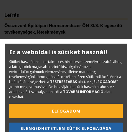
Leírás
Összevont Építőipari Normarendszer ÖN XI/8. Kiegészítő
tevékenységek, létesítmények
95. Belsőépítészet, díszítéstechnika
Ez a weboldal is sütiket használ!
Könyvinfó
Sütiket használunk a tartalmak és hirdetések személyre szabásához,
Kategóriák
Norma-, kiírógyűjtemények
a látogatóink magasabb szintű kiszolgálásához, a
weboldalforgalmunk elemzéséhez, illetve marketing
ISBN:
ÖN 95.
tevékenységünk támogatása érdekében. Ezen sütik működésének a
Méret:
A/4
beállítását elvégezheti a
TESTRESZABÁS
alatt. Az „
ELFOGADOM
”
gomb megnyomásával Ön hozzájárul a sütik használatához. Az
Oldalak száma:
133
adatkezelési szabályzatunkról a
TOVÁBBI INFORMÁCIÓ
alatt
Kiadó:
TERC Kft.
olvashat.
Kiadás éve:
2025
ELFOGADOM
Könyv nyelve:
magyar
Kötészet:
spirálozott
ELENGEDHETETLEN SÜTIK ELFOGADÁSA