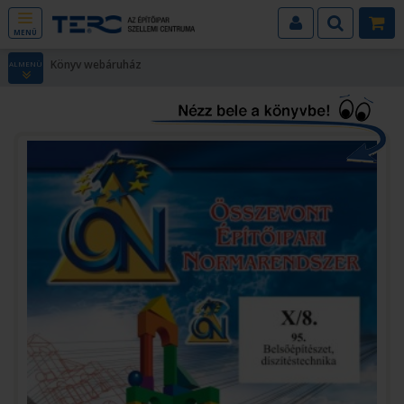
MENÜ
Könyv webáruház
ALMENÜ