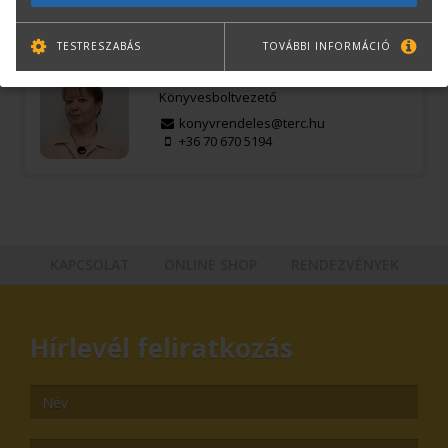
Kérdése van?
TESTRESZABÁS
TOVÁBBI INFORMÁCIÓ
Bernáth Klára
Könyvesboltvezető
konyvrendeles@terc.hu
+36 70 670 5194
KAPCSOLAT
ONLINE SHOP
RENDEZVÉNYEK
Hírlevél feliratkozás