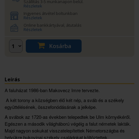
Szállítás 3-5 munkanapon belül.
Részletek
Ingyenes átvétel boltunkban
Részletek
Online bankkártyával, átutalás
Részletek
Kosárba
Leírás
A faluházat 1986-ban Makovecz Imre tervezte.
A két torony a községben élő két nép, a sváb és a székely
együttélésének, összefonódásának a jelképe.
A svábok az 1720-as években telepedtek be Ulm környékéről.
Egészen a második világháború végéig a falut németek lakták.
Majd nagyon sokukat visszatelepítettek Németországba és
helyükre bukovinai székely családokat költöztettek.