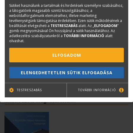
Könyv nyelve:
magyar
Sütiket használunk a tartalmak és hirdetések személyre szabásához,
a látogatóink magasabb szintű kiszolgálásához, a
Kötészet:
kartonált, cérnafűzött, visszahajtott füllel
weboldalforgalmunk elemzéséhez, illetve marketing
tevékenységünk támogatása érdekében. Ezen sütik működésének a
beállítását elvégezheti a
TESTRESZABÁS
alatt. Az „
ELFOGADOM
”
gomb megnyomásával Ön hozzájárul a sütik használatához. Az
Kérdése van?
adatkezelési szabályzatunkról a
TOVÁBBI INFORMÁCIÓ
alatt
olvashat.
Bernáth Klára
Könyvesboltvezető
ELFOGADOM
konyvrendeles@terc.hu
+36 70 670 5194
ELENGEDHETETLEN SÜTIK ELFOGADÁSA
TESTRESZABÁS
TOVÁBBI INFORMÁCIÓ
Mások ezt is megvásárolták...