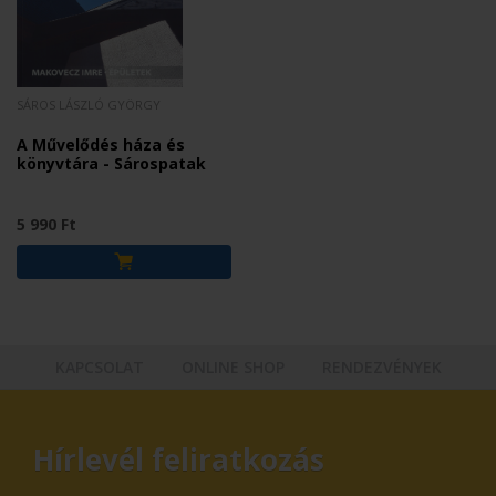
SÁROS LÁSZLÓ GYÖRGY
A Művelődés háza és
könyvtára - Sárospatak
5 990 Ft
KAPCSOLAT
ONLINE SHOP
RENDEZVÉNYEK
Hírlevél feliratkozás