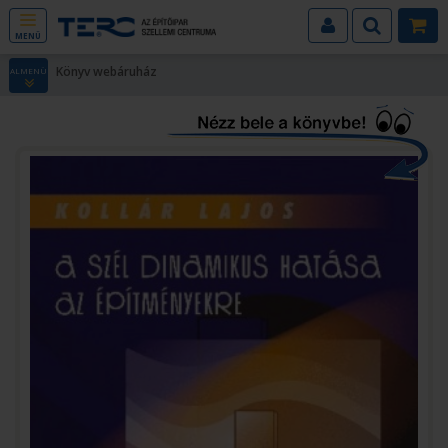
MENÜ
Könyv webáruház
ALMENÜ