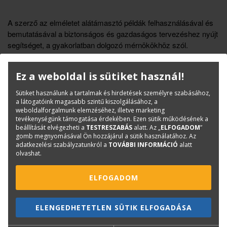
A szerző az elméletet alátámasztó példák felhasználásával és
bemutatásával a biztonságos és gazdaságos tervezéshez nyújt
segítséget, a gyakorlatban dolgozó mérnökökhöz szól.
Könyvinfó
Ez a weboldal is sütiket használ!
Kategóriák
Saját kiadású könyvek
Sütiket használunk a tartalmak és hirdetések személyre szabásához,
Tankönyv
a látogatóink magasabb szintű kiszolgálásához, a
weboldalforgalmunk elemzéséhez, illetve marketing
ISBN:
963 9535 15 X
tevékenységünk támogatása érdekében. Ezen sütik működésének a
Méret:
A4
beállítását elvégezheti a
TESTRESZABÁS
alatt. Az „
ELFOGADOM
”
gomb megnyomásával Ön hozzájárul a sütik használatához. Az
Oldalak száma:
116 oldal
adatkezelési szabályzatunkról a
TOVÁBBI INFORMÁCIÓ
alatt
olvashat.
Kötészet:
kartonált, ragasztókötött
Kiadó:
TERC Kft.
ELFOGADOM
Kiadás éve:
2004
ELENGEDHETETLEN SÜTIK ELFOGADÁSA
Kérdése van?