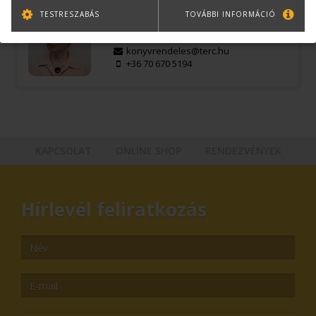
TESTRESZABÁS
TOVÁBBI INFORMÁCIÓ
Bernáth Klára
Könyvesboltvezető
konyvrendeles@terc.hu
+36 70 670 5194
KAPCSOLAT
ONLINE SHOP
RENDEZVÉNYEK
Hírlevél feliratkozás