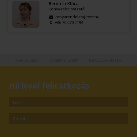
Bernáth Klára
Könyvesboltvezető
konyvrendeles@terc.hu
+36 70 670 5194
KAPCSOLAT
ONLINE SHOP
RENDEZVÉNYEK
Hírlevél feliratkozás