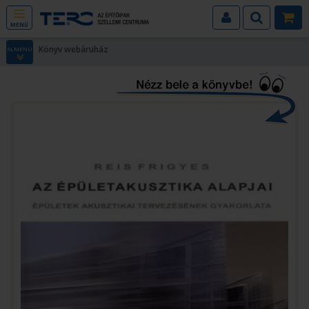
MENÜ
Könyv webáruház
ALMENÜ