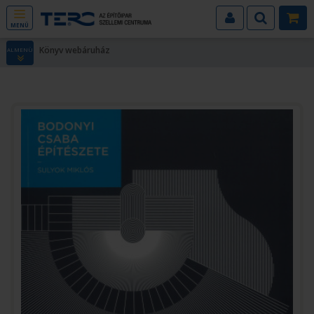
MENÜ
Könyv webáruház
ALMENÜ