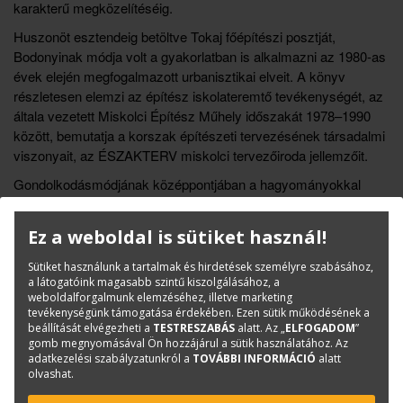
karakterű megközelítéséig.
Huszonöt esztendeig betöltve Tokaj főépítészi posztját,
Bodonyinak módja volt a gyakorlatban is alkalmazni az 1980-as
évek elején megfogalmazott urbanisztikai elveit. A könyv
részletesen elemzi az építész iskolateremtő tevékenységét, az
általa vezetett Miskolci Építész Műhely időszakát 1978–1990
között, bemutatja a korszak építészeti tervezésének társadalmi
viszonyait, az ÉSZAKTERV miskolci tervezőiroda jellemzőit.
Gondolkodásmódjának középpontjában a hagyományokkal
párbeszédbe lépő, élő településszövet áll. A kötetben az
egyetemi tervektől a főműveken át a megvalósulatlan tervekig
Ez a weboldal is sütiket használ!
és a településrendezési elképzelésekig gazdag képi és rajzi
anyag, valamint a tervező tömör leírásai és a szerző elemzései
Sütiket használunk a tartalmak és hirdetések személyre szabásához,
világítják meg Bodonyi Csaba építészetét és filozófiáját.
a látogatóink magasabb szintű kiszolgálásához, a
weboldalforgalmunk elemzéséhez, illetve marketing
tevékenységünk támogatása érdekében. Ezen sütik működésének a
Könyvinfó
beállítását elvégezheti a
TESTRESZABÁS
alatt. Az „
ELFOGADOM
”
gomb megnyomásával Ön hozzájárul a sütik használatához. Az
Kategóriák
Kortárs építészet
adatkezelési szabályzatunkról a
TOVÁBBI INFORMÁCIÓ
alatt
olvashat.
ISBN:
9786155869167