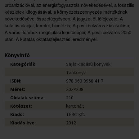
urbanizációval, az energiafogyasztás növekedésével, a fosszilis
készletek kifogyásával, a környezetszennyezés mértékének
növekedésével összefüggésben. A jegyzet öt főfejezete: A
kutatás alapjai, keretei, hipotézis; A pesti belváros kialakulása;
A városi tömbök megújulási lehetőségei; A pesti belváros 2050
után; A kutatás oktatásfejlesztési eredményei.
Könyvinfó
Kategóriák
Saját kiadású könyvek
Tankönyv
ISBN:
978 963 9968 41 7
Méret:
202×238
Oldalak száma:
210
Kötészet:
kartonált
Kiadó:
TERC Kft.
Kiadás éve:
2012