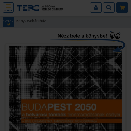
MENÜ
Könyv webáruház
ALMENÜ