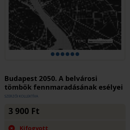
Budapest 2050. A belvárosi
tömbök fennmaradásának esélyei
SZERZŐI KOLLEKTÍVA
3 900
Ft
Kifogyott