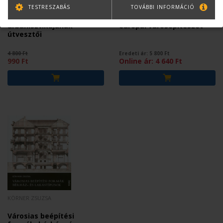
MARIANN
TESTRESZABÁS
TOVÁBBI INFORMÁCIÓ
A 20. század
Glocal city - Kortárs
urbanisztikájának
európai városépítészet
útvesztői
4 800 Ft
Eredeti ár:
5 800
Ft
990 Ft
Online ár:
4 640
Ft
KÖRNER ZSUZSA
Városias beépítési