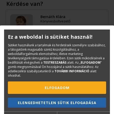
Kérdése van?
Bernáth Klára
Könyvesboltvezető
konyvrendeles@terc.hu
+36 70 670 5194
Ez a weboldal is sütiket használ!
Sütiket használunk a tartalmak és hirdetések személyre szabásához,
a látogatóink magasabb szintű kiszolgálásához, a
weboldalforgalmunk elemzéséhez, illetve marketing
tevékenységünk támogatása érdekében. Ezen sütik működésének a
Mások ezt is megvásárolták...
beállítását elvégezheti a
TESTRESZABÁS
alatt. Az „
ELFOGADOM
”
gomb megnyomásával Ön hozzájárul a sütik használatához. Az
adatkezelési szabályzatunkról a
TOVÁBBI INFORMÁCIÓ
alatt
olvashat.
-3 810 Ft
ELFOGADOM
ELENGEDHETETLEN SÜTIK ELFOGADÁSA
MEGGYESI TAMÁS
BENKŐ MELINDA-FONYÓDI