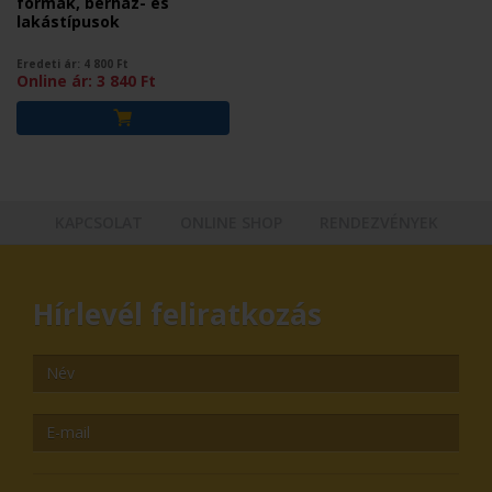
formák, bérház- és
lakástípusok
Eredeti ár:
4 800
Ft
Online ár:
3 840
Ft
KAPCSOLAT
ONLINE SHOP
RENDEZVÉNYEK
Hírlevél feliratkozás