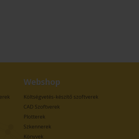
Webshop
verek
Költségvetés-készítő szoftverek
CAD Szoftverek
Plotterek
Szkennerek
Könyvek