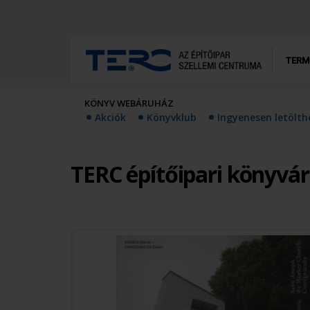
TERM
KÖNYV WEBÁRUHÁZ
Akciók
Könyvklub
Ingyenesen letölt
TERC építőipari könyvá