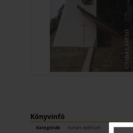
Könyvinfó
Kategóriák
Kortárs építészet