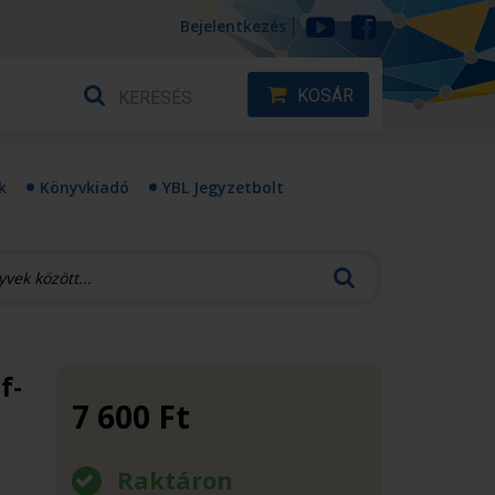
Bejelentkezés
KOSÁR
k
Könyvkiadó
YBL Jegyzetbolt
f-
7 600
Ft
Raktáron