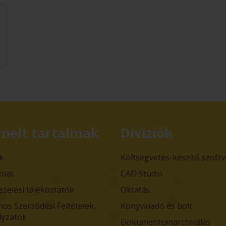
melt tartalmak
Divíziók
k
Költségvetés-készítő szoft
olat
CAD Stúdió
ezelési tájékoztatók
Oktatás
nos Szerződési Feltételek,
Könyvkiadó és bolt
lyzatok
Dokumentumarchiválás