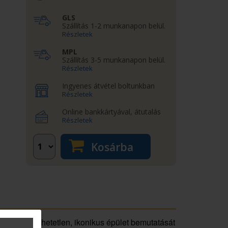
GLS
Szállítás 1-2 munkanapon belül.
Részletek
MPL
Szállítás 3-5 munkanapon belül.
Részletek
Ingyenes átvétel boltunkban
Részletek
Online bankkártyával, átutalás
Részletek
Kosárba
en megkerülhetetlen, ikonikus épület bemutatását