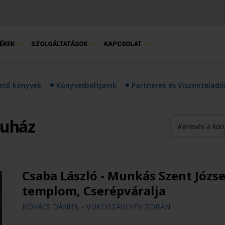
ÉKEK
SZOLGÁLTATÁSOK
KAPCSOLAT
hető könyvek
Könyvesboltjaink
Partnerek és Viszonteladó
ruház
Csaba László - Munkás Szent Józse
templom, Cserépváralja
KOVÁCS DÁNIEL - VUKOSZÁVLYEV ZORÁN