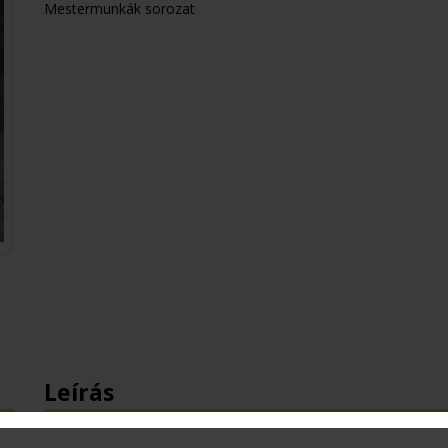
Mestermunkák sorozat
Leírás
A sorozat egy-egy kortárs, a magyar építészet történetéb