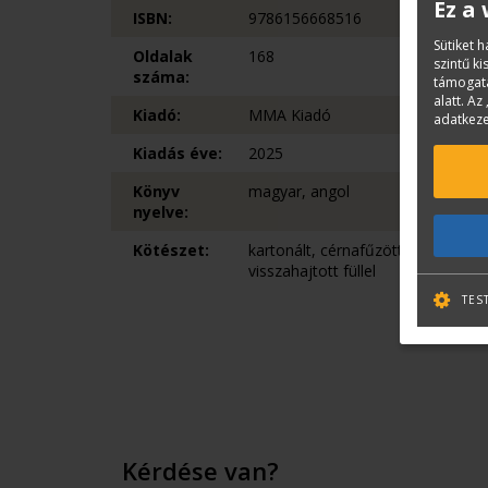
Ez a
ISBN:
9786156668516
Sütiket 
Oldalak
168
szintű k
száma:
támogatá
alatt. Az 
Kiadó:
MMA Kiadó
adatkeze
Kiadás éve:
2025
Könyv
magyar, angol
nyelve:
Kötészet:
kartonált, cérnafűzött,
visszahajtott füllel
TES
Kérdése van?