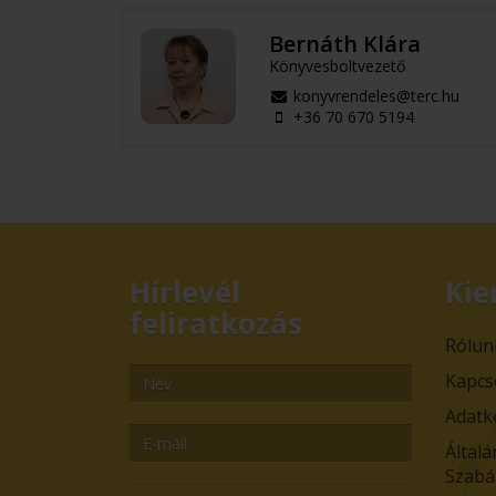
Bernáth Klára
Könyvesboltvezető
konyvrendeles@terc.hu
+36 70 670 5194
Hírlevél
Kie
feliratkozás
Rólun
Kapcs
Adatk
Általá
Szabá