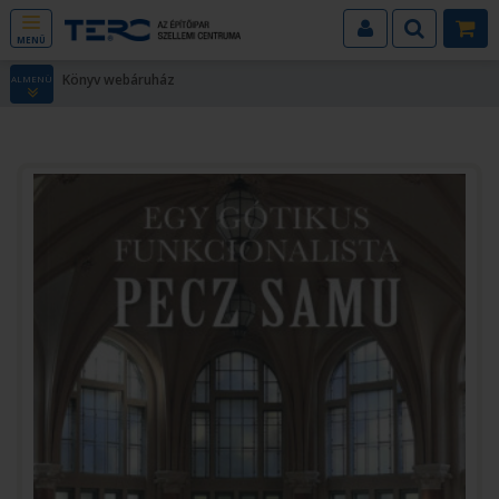
MENÜ
Könyv webáruház
ALMENÜ