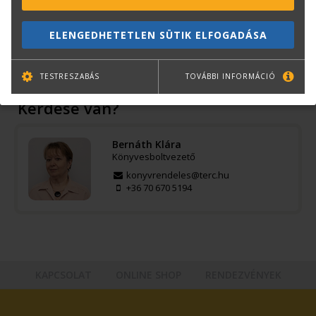
ISBN:
978 615 5720 04 8
Méret:
B5
ELENGEDHETETLEN SÜTIK ELFOGADÁSA
Kötészet:
kartonált
Kiadó:
Szega Books
TESTRESZABÁS
TOVÁBBI INFORMÁCIÓ
Kérdése van?
Bernáth Klára
Könyvesboltvezető
konyvrendeles@terc.hu
+36 70 670 5194
KAPCSOLAT
ONLINE SHOP
RENDEZVÉNYEK