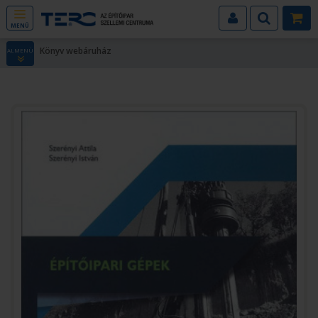
MENÜ
Könyv webáruház
ALMENÜ