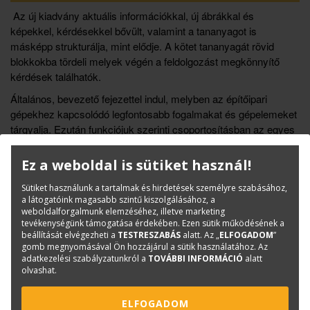
Az új kiadvány aktuális információkkal, új ábrákkal és
képekkel, kérdésekkel bővült, valamint a tananyagot is
másképp strukturálja, mint elődje. A kötet tananyagát rövid
blokkokba tördeli melyek végén a feldolgozást megkönnyítő
kérdések találhatók.
Általános, bevezető fejezettel indul, melyben az építőipari
gépekhez kapcsolódó legfontosabb fogalmakat és gépelemeket
tárgyalja. Ezután funkciójuk szerinti csoportosításban az egyes
gépeket: a földmunkagépeket, a mélyépítési munkák és az
anyagmozgatás gépeit, az emelőgépeket, a betontechnológia, a
Ez a weboldal is sütiket használ!
habarcstechnológia, az ácsmunkák, a mázoló- és festőmunkák,
Sütiket használunk a tartalmak és hirdetések személyre szabásához,
a burkolómunkák gépeit, végül pedig olyanokat, melyek többféle
a látogatóink magasabb szintű kiszolgálásához, a
munkaterületen is bevethetők (pl. kompresszor,
weboldalforgalmunk elemzéséhez, illetve marketing
tisztítóberendezések, hegesztők stb) ismerteti.
tevékenységünk támogatása érdekében. Ezen sütik működésének a
beállítását elvégezheti a
TESTRESZABÁS
alatt. Az „
ELFOGADOM
”
gomb megnyomásával Ön hozzájárul a sütik használatához. Az
Könyvinfó
adatkezelési szabályzatunkról a
TOVÁBBI INFORMÁCIÓ
alatt
olvashat.
Kategóriák
Tankönyv
Építőipar
ELFOGADOM