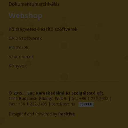
Dokumentumarchiválás
Webshop
Költségvetés-készítő szoftverek
CAD Szoftverek
Plotterek
Szkennerek
Könyvek
© 2015,
TERC Kereskedelmi és Szolgáltató Kft.
1149
Budapest
,
Pillangó Park 9
. | tel.:
+36 1 222-2402
|
Fax.:
+36 1 222-2405
|
terc@terc.hu
TÉRKÉP
Designed and Powered by
Positive