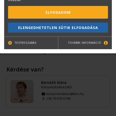
Könyvinfó
Kategóriák
Építéstechnika, épületszerkezetek
ELFOGADOM
Építőipar
Tankönyv
ELENGEDHETETLEN SÜTIK ELFOGADÁSA
ISBN:
978963 9702 929
Méret:
A/5
TESTRESZABÁS
TOVÁBBI INFORMÁCIÓ
Kötészet:
kartonált, ragasztókötött
Kiadó:
Szega Books
Kérdése van?
Bernáth Klára
Könyvesboltvezető
konyvrendeles@terc.hu
+36 70 670 5194