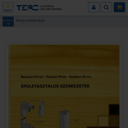
MENÜ
Könyv webáruház
ALMENÜ