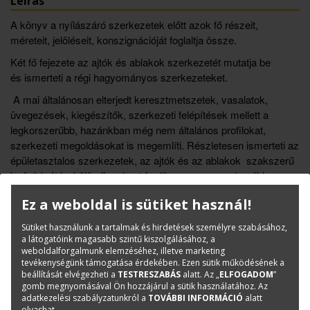
Leírás
A könyv a nyílászáró szerkezetek előtt azok fő részeit,
méreteit, jelöléseit, konszignációját foglaltja össze.
Két fő fejezete az ajtók és ablakok szerkezetét mutatja be
és ismerteti a régi hagyományos szerkezeteket.
A mai általánosan elterjedt keresztmetszetek, vasalatok,
üvegezések, kiegészítők, szerkezeti felépítések mellett a
legkorszerűbb, hazánkban még nem általános profilokat,
szerkezeti megoldásokat is megemlíti. Részletesen ismerteti az
épületasztalos szerkezetek, az ajtók és az ablakok szakszerű
beépítését is, külön figyelmet fordítva az egyre szigorúbb
követelményeknek való megfelelésre.
Ez a weboldal is sütiket használ!
A korszerű nyílászárók gyártástechnológiája külön fejezetbe
került. Itt egy ablak és egy ajtó gyártását lépésenként, fotókkal
Sütiket használunk a tartalmak és hirdetések személyre szabásához,
a látogatóink magasabb szintű kiszolgálásához, a
illusztrálva láthatjuk.
weboldalforgalmunk elemzéséhez, illetve marketing
tevékenységünk támogatása érdekében. Ezen sütik működésének a
A könyvet árnyékoló szerkezetek, faburkolatok és falépcsők
beállítását elvégezheti a
TESTRESZABÁS
alatt. Az „
ELFOGADOM
”
szerkezetinek rövid ismertetése zárja.
gomb megnyomásával Ön hozzájárul a sütik használatához. Az
adatkezelési szabályzatunkról a
TOVÁBBI INFORMÁCIÓ
alatt
olvashat.