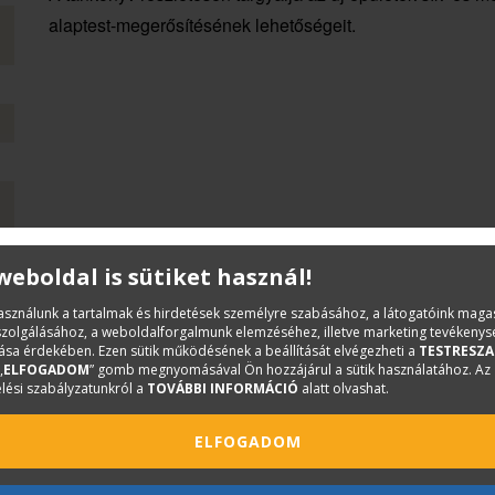
alaptest-megerősítésének lehetőségeit.
 weboldal is sütiket használ!
használunk a tartalmak és hirdetések személyre szabásához, a látogatóink mag
iszolgálásához, a weboldalforgalmunk elemzéséhez, illetve marketing tevékeny
sa érdekében. Ezen sütik működésének a beállítását elvégezheti a
TESTRESZA
„
ELFOGADOM
” gomb megnyomásával Ön hozzájárul a sütik használatához. Az
lési szabályzatunkról a
TOVÁBBI INFORMÁCIÓ
alatt olvashat.
ELFOGADOM