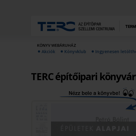
TERM
KÖNYV WEBÁRUHÁZ
Akciók
Könyvklub
Ingyenesen letölt
TERC építőipari könyvá