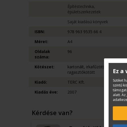
Építéstechnika,
épületszerkezetek
Saját kiadású könyvek
ISBN:
978 963 9535 66 4
Méret:
A4
Oldalak
96
száma:
Kötészet:
kartonált, irkafűzött,
Ez a
ragasztókötött
Sütiket 
Kiadó:
TERC Kft.
szintű k
támogatá
Kiadás éve:
2007
alatt. Az 
adatkeze
Kérdése van?