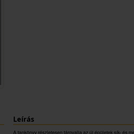
Leírás
A tankönyv részletesen tárgyalja az új épületek sík- és 