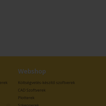
Webshop
verek
Költségvetés-készítő szoftverek
CAD Szoftverek
Plotterek
Szkennerek