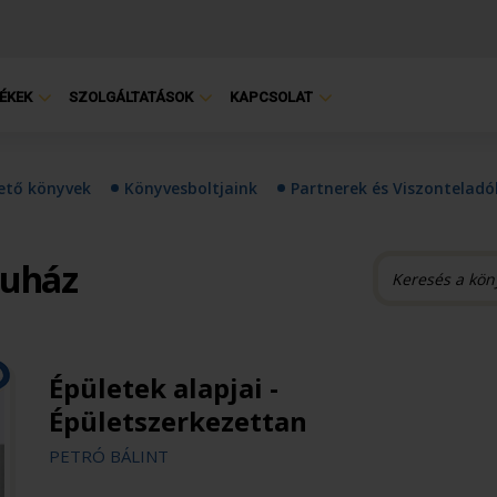
ÉKEK
SZOLGÁLTATÁSOK
KAPCSOLAT
hető könyvek
Könyvesboltjaink
Partnerek és Viszonteladó
ruház
Épületek alapjai -
Épületszerkezettan
PETRÓ BÁLINT