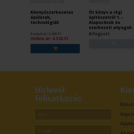
SZERZŐI KOLLEKTÍVA
DÉRY ATTILA
Könnyűszerkezetes
Öt könyv a régi
épületek,
építészetről 1. -
technológiák
Alapozások és
szerkezeti anyagok
Kifogyott
Eredeti ár:
5 400
Ft
Online ár:
4 320
Ft
Hírlevél
Kie
feliratkozás
Rólun
Kapcs
Adatk
Általá