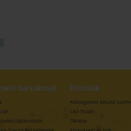
melt tartalmak
Divíziók
k
Költségvetés-készítő szoft
olat
CAD Stúdió
ezelési tájékoztatók
Oktatás
nos Szerződési Feltételek,
Könyvkiadó és bolt