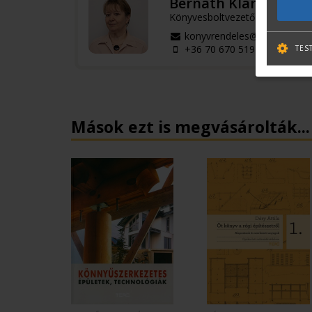
Bernáth Klára
Könyvesboltvezető
konyvrendeles@terc.hu
+36 70 670 5194
TES
Mások ezt is megvásárolták...