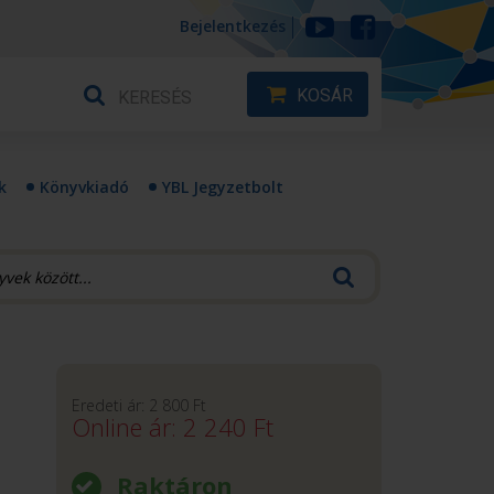
Bejelentkezés
KOSÁR
k
Könyvkiadó
YBL Jegyzetbolt
Eredeti ár:
2 800
Ft
Online ár:
2 240
Ft
Raktáron