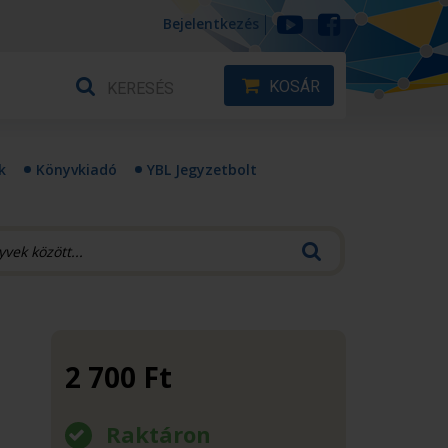
Bejelentkezés
KOSÁR
k
Könyvkiadó
YBL Jegyzetbolt
2 700
Ft
Raktáron