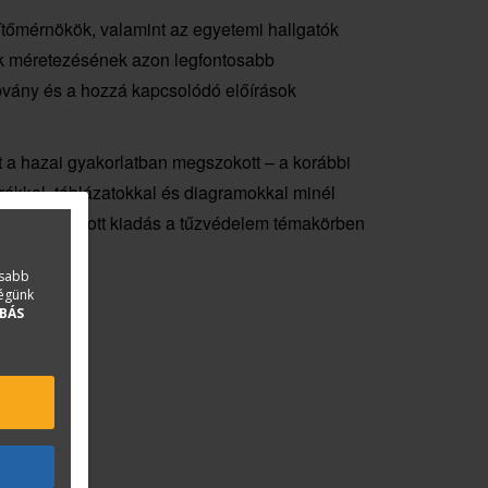
pítőmérnökök, valamint az egyetemi hallgatók
ek méretezésének azon legfontosabb
bvány és a hozzá kapcsolódó előírások
at a hazai gyakorlatban megszokott – a korábbi
ákkal, táblázatokkal és diagramokkal minél
zált és javított kiadás a tűzvédelem témakörben
asabb
ségünk
BÁS