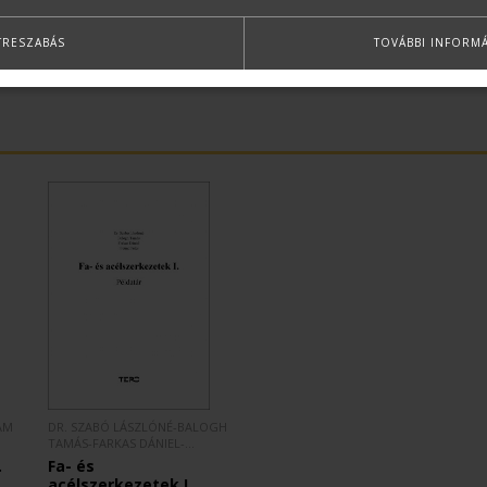
TRESZABÁS
TOVÁBBI INFORM
ÁM
DR. SZABÓ LÁSZLÓNÉ-BALOGH
TAMÁS-FARKAS DÁNIEL-
FREUND PÉTER
.
Fa- és
acélszerkezetek I.