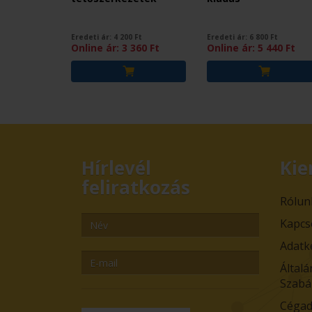
Eredeti ár:
4 200
Ft
Eredeti ár:
6 800
Ft
Online ár:
3 360
Ft
Online ár:
5 440
Ft
Hírlevél
Kie
feliratkozás
Rólun
Kapcs
Adatk
Általá
Szabá
Cégad