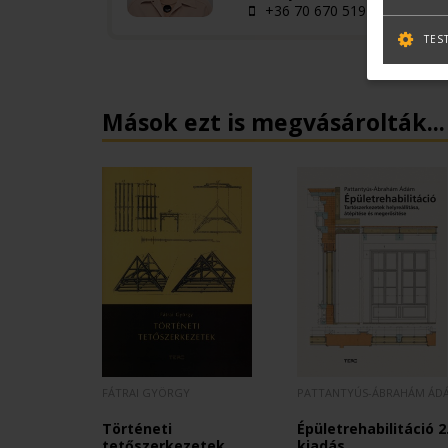
+36 70 670 5194
TES
Mások ezt is megvásárolták...
FÁTRAI GYÖRGY
PATTANTYÚS-ÁBRAHÁM ÁD
Történeti
Épületrehabilitáció 2
tetőszerkezetek
kiadás