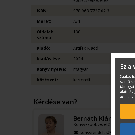
épületszerkezetek
ISBN:
978 963 7727 02 3
Méret:
A/4
Oldalak
130
száma:
Kiadó:
Artifex Kiadó
Kiadás éve:
2024
Ez a
Könyv nyelve:
magyar
Sütiket 
Kötészet:
kartonált
szintű k
támogatá
alatt. Az 
adatkeze
Kérdése van?
Bernáth Klára
Könyvesboltvezető
konyvrendeles@terc.hu