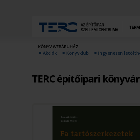
TERM
KÖNYV WEBÁRUHÁZ
Akciók
Könyvklub
Ingyenesen letölt
TERC építőipari könyvá