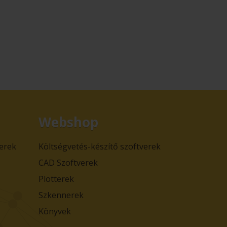
Webshop
verek
Költségvetés-készítő szoftverek
CAD Szoftverek
Plotterek
Szkennerek
Könyvek