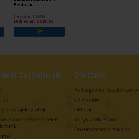
Példatár
Eredeti ár:
3 500
Ft
Online ár:
2 800
Ft
melt tartalmak
Divíziók
k
Költségvetés-készítő szoft
olat
CAD Stúdió
ezelési tájékoztatók
Oktatás
nos Szerződési Feltételek,
Könyvkiadó és bolt
lyzatok
Dokumentumarchiválás
atok