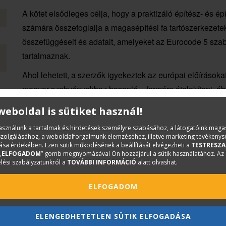
A kötet elsődleges célja, hogy a praktizáló építész- és é
számára összefoglalja a magasépítési fa tartószerkezet
összefüggéseit és adatait, amelyeket az Eurocode 5 sza
tartalmaznak.
Ahol lehetett, a szerzők igyekeztek az európai előírások
magyar szabványokhoz hasonló – formára átalakítani, ábr
könnyebben érthetővé és kezelhetőbbé tenni. A 4. aktuali
 weboldal is sütiket használ!
több javítást
használunk a tartalmak és hirdetések személyre szabásához, a látogatóink mag
iszolgálásához, a weboldalforgalmunk elemzéséhez, illetve marketing tevékeny
sa érdekében. Ezen sütik működésének a beállítását elvégezheti a
TESTRESZA
„
ELFOGADOM
” gomb megnyomásával Ön hozzájárul a sütik használatához. Az
lési szabályzatunkról a
TOVÁBBI INFORMÁCIÓ
alatt olvashat.
ELFOGADOM
ELENGEDHETETLEN SÜTIK ELFOGADÁSA