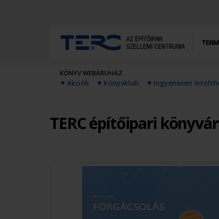
TERM
KÖNYV WEBÁRUHÁZ
Akciók
Könyvklub
Ingyenesen letölt
TERC építőipari könyvá