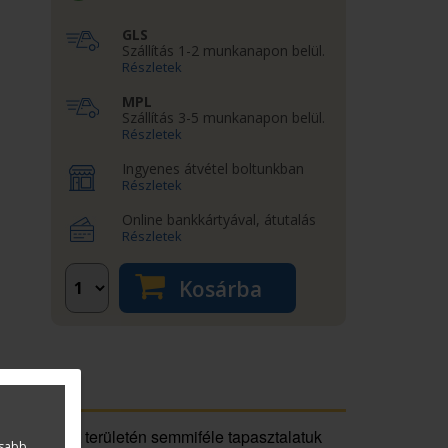
GLS
Szállítás 1-2 munkanapon belül.
Részletek
MPL
Szállítás 3-5 munkanapon belül.
Részletek
Ingyenes átvétel boltunkban
Részletek
Online bankkártyával, átutalás
Részletek
Kosárba
k a gépészet területén semmiféle tapasztalatuk
asabb