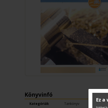
Könyvinfó
Ez a
Kategóriák
Tankönyv
Sütiket 