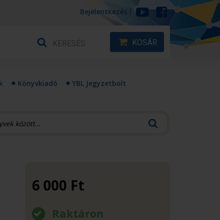
Bejelentkezés
KOSÁR
k
Könyvkiadó
YBL Jegyzetbolt
6 000
Ft
Raktáron