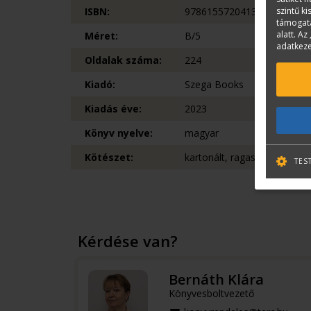
ISBN:
9786155720413
szintű k
támogatá
alatt. Az 
Méret:
B/5
adatkeze
Oldalak száma:
224
Kiadó:
Szega Books
Kiadás éve:
2023
Könyv nyelve:
magyar
Kötészet:
kartonált, ragasztókötött
TES
Kérdése van?
Bernáth Klára
Könyvesboltvezető