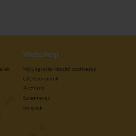
Webshop
verek
Költségvetés-készítő szoftverek
CAD Szoftverek
Plotterek
Szkennerek
Könyvek