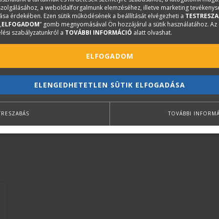
nincs, de jövőjüket ebben a szakmában képzelik el. A g
iszolgálásához, a weboldalforgalmunk elemzéséhez, illetve marketing tevékeny
sa érdekében. Ezen sütik működésének a beállítását elvégezheti a
TESTRESZA
első lépéseknek a gépésszé válás útján.
„
ELFOGADOM
” gomb megnyomásával Ön hozzájárul a sütik használatához. Az
lési szabályzatunkról a
TOVÁBBI INFORMÁCIÓ
alatt olvashat.
A központi tananyagban a forgácsoláshoz tartozó ismeret
egységesen tárgyalja a forgácsolási technológiákat, ezek
ELFOGADOM
technológiai számításait, ezzel teljes képet mutatva be a 
ELENGEDHETETLEN SÜTIK ELFOGADÁSA
TRESZABÁS
TOVÁBBI INFORM