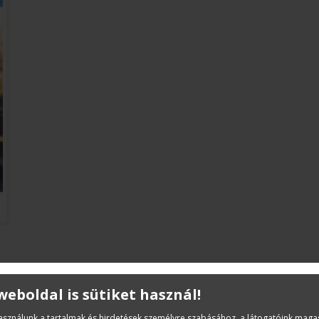
Leírás
 weboldal is sütiket használ!
A könyv olyan tizenéves fiatalok számára íródott, akikne
használunk a tartalmak és hirdetések személyre szabásához, a látogatóink mag