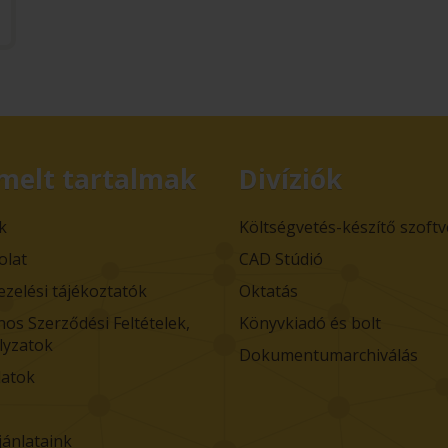
melt tartalmak
Divíziók
k
Költségvetés-készítő szoft
olat
CAD Stúdió
ezelési tájékoztatók
Oktatás
nos Szerződési Feltételek,
Könyvkiadó és bolt
lyzatok
Dokumentumarchiválás
atok
jánlataink