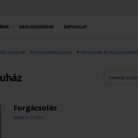
ÉKEK
SZOLGÁLTATÁSOK
KAPCSOLAT
hető könyvek
Könyvesboltjaink
Partnerek és Viszonteladó
ruház
Forgácsolás
BRÁDA CSABA