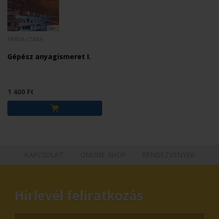
BRÁDA CSABA
Gépész anyagismeret I.
1 400 Ft
KAPCSOLAT
ONLINE SHOP
RENDEZVÉNYEK
Hírlevél feliratkozás