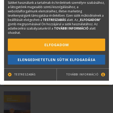
Kötészet:
kartonált, ragasztókötött
Sütiket használunk a tartalmak és hirdetések személyre szabásához,
a látogatóink magasabb szintű kiszolgálásához, a
Kiadó:
Szega Books
weboldalforgalmunk elemzéséhez, illetve marketing
tevékenységünk támogatása érdekében. Ezen sütik működésének a
beállítását elvégezheti a
TESTRESZABÁS
alatt. Az „
ELFOGADOM
”
Kérdése van?
gomb megnyomásával Ön hozzájárul a sütik használatához. Az
adatkezelési szabályzatunkról a
TOVÁBBI INFORMÁCIÓ
alatt
olvashat.
Bernáth Klára
Könyvesboltvezető
ELFOGADOM
konyvrendeles@terc.hu
+36 70 670 5194
ELENGEDHETETLEN SÜTIK ELFOGADÁSA
TESTRESZABÁS
TOVÁBBI INFORMÁCIÓ
Mások ezt is megvásárolták...