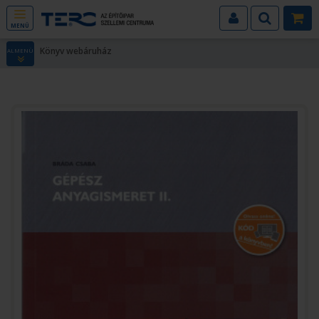
MENÜ
Könyv webáruház
ALMENÜ