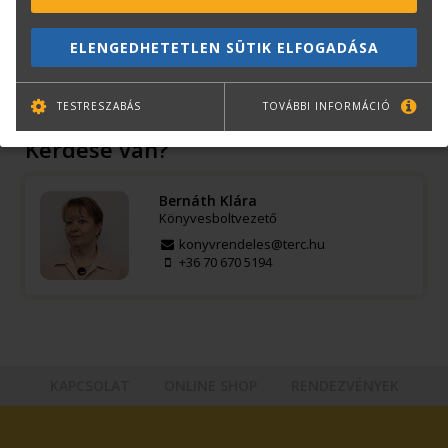
ISBN:
978 963 9702 55 4
Méret:
A/4
ELENGEDHETETLEN SÜTIK ELFOGADÁSA
Kötészet:
kartonált, ragasztókötött
Kiadó:
Szega Books
TESTRESZABÁS
TOVÁBBI INFORMÁCIÓ
Kérdése van?
Bernáth Klára
Könyvesboltvezető
konyvrendeles@terc.hu
+36 70 670 5194
KAPCSOLAT
ONLINE SHOP
RENDEZVÉNYEK