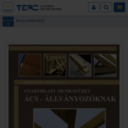
MENÜ
Könyv webáruház
ALMENÜ