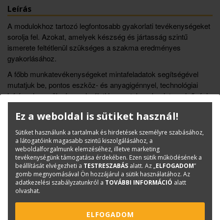
Leírás
A modulokhoz tartozó legfontosabb gyakorlati tevékenységeket
sorolja fel. Azokat, amelyek készség és jártasság szintű
ismerete feltétlenül szükséges a szakma eredményes
gyakorlásához.
A főbb munkatevékenységeket mintafeladatok segítségével
mutatjuk be, pontos eszköz- és anyagigénnyel, technológiai
leírással, a szükséges elméleti ismeretek, valamint a minőségi
előírások felsorolásával, a feladatokhoz tartozó rajzokkal, egyéb
Ez a weboldal is sütiket használ!
utalásokkal. Ezután olyan további feladatokat sorolunk fel,
amelyekkel a foglalkozásokon a munkaműveleteket gyakorolni
Sütiket használunk a tartalmak és hirdetések személyre szabásához,
lehet.
a látogatóink magasabb szintű kiszolgálásához, a
weboldalforgalmunk elemzéséhez, illetve marketing
tevékenységünk támogatása érdekében. Ezen sütik működésének a
beállítását elvégezheti a
TESTRESZABÁS
alatt. Az „
ELFOGADOM
”
gomb megnyomásával Ön hozzájárul a sütik használatához. Az
Könyvinfó
adatkezelési szabályzatunkról a
TOVÁBBI INFORMÁCIÓ
alatt
olvashat.
Kategóriák
Építőipar
Tankönyv
ELFOGADOM