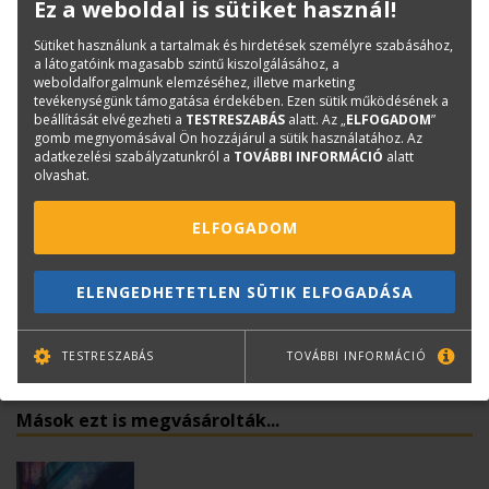
Ez a weboldal is sütiket használ!
Kiadó:
IM Kiadó és Mérnöki Iroda Kft.
Kiadás éve:
2023
Sütiket használunk a tartalmak és hirdetések személyre szabásához,
a látogatóink magasabb szintű kiszolgálásához, a
Könyv nyelve:
magyar
weboldalforgalmunk elemzéséhez, illetve marketing
Kötészet:
kartonált, ragasztókötött
tevékenységünk támogatása érdekében. Ezen sütik működésének a
beállítását elvégezheti a
TESTRESZABÁS
alatt. Az „
ELFOGADOM
”
gomb megnyomásával Ön hozzájárul a sütik használatához. Az
adatkezelési szabályzatunkról a
TOVÁBBI INFORMÁCIÓ
alatt
Kérdése van?
olvashat.
Bernáth Klára
ELFOGADOM
Könyvesboltvezető
konyvrendeles@terc.hu
ELENGEDHETETLEN SÜTIK ELFOGADÁSA
+36 70 670 5194
TESTRESZABÁS
TOVÁBBI INFORMÁCIÓ
Mások ezt is megvásárolták...