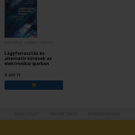
BŐDI BÉLA - LAMBERT MIKLÓS
Lágyforrasztás és
alternatív kötések az
elektronikai iparban
8 400 Ft
KAPCSOLAT
ONLINE SHOP
RENDEZVÉNYEK