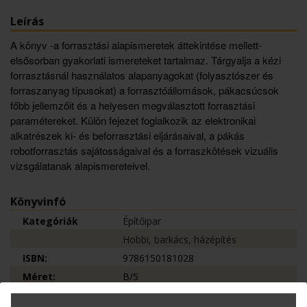
Leírás
A könyv -a forrasztási alapismeretek áttekintése mellett-
elsősorban gyakorlati ismereteket tartalmaz. Tárgyalja a kézi
forrasztásnál használatos alapanyagokat (folyasztószer és
forraszanyag típusokat) a forrasztóállomások, pákacsúcsok
főbb jellemzőit és a helyesen megválasztott forrasztási
paramétereket. Külön fejezet foglalkozik az elektronikai
alkatrészek ki- és beforrasztási eljárásaival, a pákás
robotforrasztás sajátosságaival és a forraszkötések vizuális
vizsgálatanak alapismereteivel.
Könyvinfó
Kategóriák
Építőipar
Hobbi, barkács, házépítés
ISBN:
9786150181028
Méret:
B/5
Oldalak száma:
98