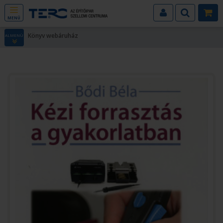
MENÜ
Könyv webáruház
ALMENÜ