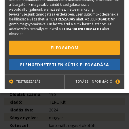
a látogatóink magasabb szintű kiszolgálásához, a
felkészülő szakmérnökhallgatók, szakértőjelöltek. Persze ebbe
weboldalforgalmunk elemzéséhez, illetve marketing
a körbe tartozónak valljuk mindazokat, akik megbíznak,
tevékenységünk támogatása érdekében. Ezen sütik működésének a
kirendelnek szakértőt, illetve felhasználják a szakvéleményeket,
beállítását elvégezheti a
TESTRESZABÁS
alatt. Az „
ELFOGADOM
”
valamint azok eredményeit.
gomb megnyomásával Ön hozzájárul a sütik használatához. Az
adatkezelési szabályzatunkról a
TOVÁBBI INFORMÁCIÓ
alatt
olvashat.
Könyvinfó
ELFOGADOM
Kategóriák
Saját kiadású könyvek
Építéstechnika, épületszerkezetek
Építőipar
ELENGEDHETETLEN SÜTIK ELFOGADÁSA
Újdonság
ISBN:
978 615 6744 04 3
TESTRESZABÁS
TOVÁBBI INFORMÁCIÓ
Méret:
A4
Oldalak száma:
196
Kiadó:
TERC Kft.
Kiadás éve:
2024
Könyv nyelve:
magyar
Kötészet:
kartonált, ragasztókötött