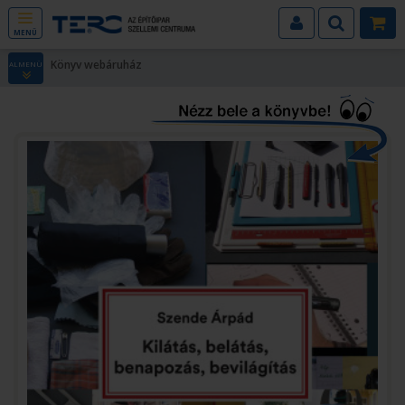
MENÜ
Könyv webáruház
ALMENÜ