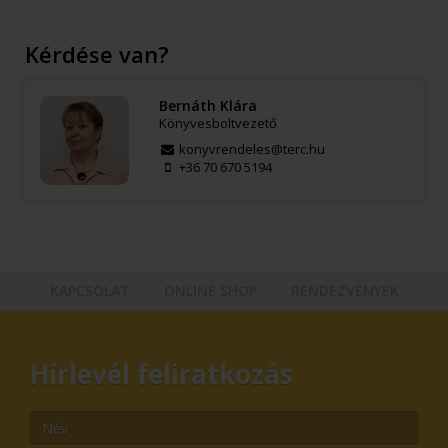
Kérdése van?
Bernáth Klára
Könyvesboltvezető
konyvrendeles@terc.hu
+36 70 670 5194
KAPCSOLAT
ONLINE SHOP
RENDEZVÉNYEK
Hírlevél feliratkozás