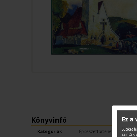
Könyvinfó
Ez a
Sütiket 
Kategóriák
Építészettörténet
szintű k