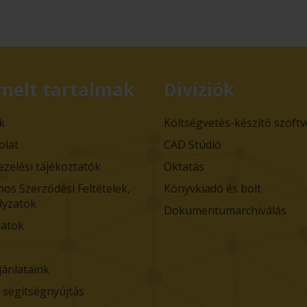
melt tartalmak
Divíziók
k
Költségvetés-készítő szoft
olat
CAD Stúdió
ezelési tájékoztatók
Oktatás
nos Szerződési Feltételek,
Könyvkiadó és bolt
lyzatok
Dokumentumarchiválás
atok
jánlataink
i segítségnyújtás