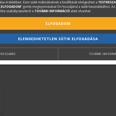
sa érdekében. Ezen sütik működésének a beállítását elvégezheti a
TESTRESZA
huszadik század viszontagságait. Az aranykor kellős köze
„
ELFOGADOM
” gomb megnyomásával Ön hozzájárul a sütik használatához. Az
lázában égő országban nyílt ki szeme a világra, és adato
lési szabályzatunkról a
TOVÁBBI INFORMÁCIÓ
alatt olvashat.
előtti boldog békeidőkben.
ELFOGADOM
ELENGEDHETETLEN SÜTIK ELFOGADÁSA
TRESZABÁS
TOVÁBBI INFORM