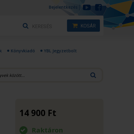
Bejelentkezés
KOSÁR
k
Könyvkiadó
YBL Jegyzetbolt
14 900
Ft
Raktáron