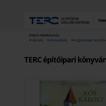
TERM
KÖNYV WEBÁRUHÁZ
Akciók
Könyvklub
Ingyenesen letölt
TERC építőipari könyvá