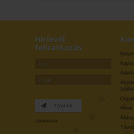
Hírlevél
Kie
feliratkozás
Rólun
Kapcs
Adatk
Általá
Szabá
Cégad
TOVÁBB
Hírek
Állása
Leiratkozás
Távol