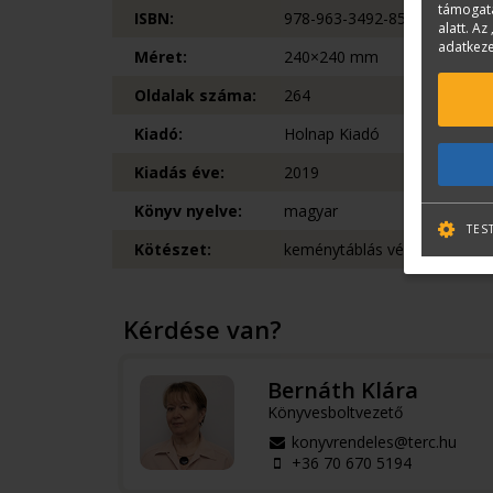
támogatá
ISBN:
978-963-3492-85-7
alatt. Az 
adatkeze
Méret:
240×240 mm
Oldalak száma:
264
Kiadó:
Holnap Kiadó
Kiadás éve:
2019
Könyv nyelve:
magyar
TES
Kötészet:
keménytáblás védőborítóval
Kérdése van?
Bernáth Klára
Könyvesboltvezető
konyvrendeles@terc.hu
+36 70 670 5194