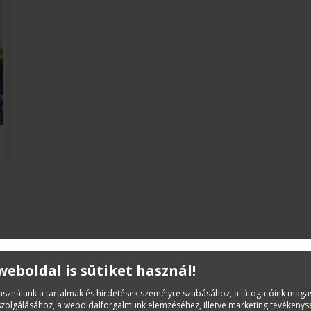
 weboldal is sütiket használ!
Leírás
használunk a tartalmak és hirdetések személyre szabásához, a látogatóink mag
Aligha van olyan magyar építész, aki Kós Károlyhoz haso
iszolgálásához, a weboldalforgalmunk elemzéséhez, illetve marketing tevékeny