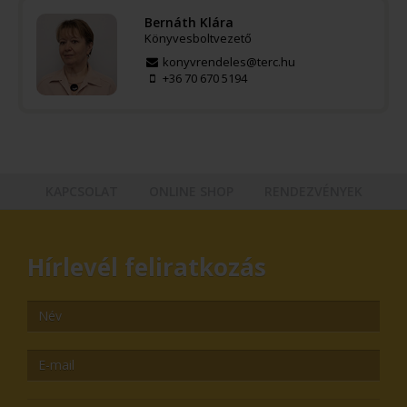
Bernáth Klára
Könyvesboltvezető
konyvrendeles@terc.hu
+36 70 670 5194
KAPCSOLAT
ONLINE SHOP
RENDEZVÉNYEK
Hírlevél feliratkozás