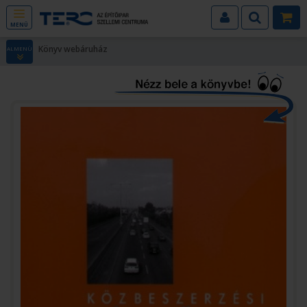
MENÜ
Könyv webáruház
ALMENÜ