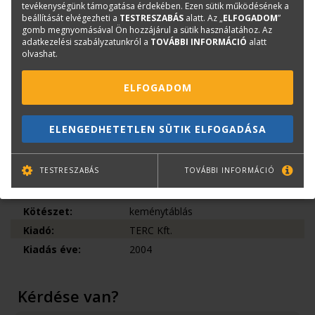
tevékenységünk támogatása érdekében. Ezen sütik működésének a
ahol az ajánlattevők versengenek a szerződés elnyeréséért, és
beállítását elvégezheti a
TESTRESZABÁS
alatt. Az „
ELFOGADOM
”
mint minden verseny, ez is magában hordozza az előre nem
gomb megnyomásával Ön hozzájárul a sütik használatához. Az
látható problémákat, valamint a verseny szépségét is.
adatkezelési szabályzatunkról a
TOVÁBBI INFORMÁCIÓ
alatt
olvashat.
Könyvinfó
ELFOGADOM
Kategóriák
Saját kiadású könyvek
Közgazdaság, jog, marketing
ELENGEDHETETLEN SÜTIK ELFOGADÁSA
Építőipar
ISBN:
963 9535 20 6
TESTRESZABÁS
TOVÁBBI INFORMÁCIÓ
Méret:
B5
Oldalak száma:
392
Kötészet:
keménytáblás
Kiadó:
TERC Kft.
Kiadás éve:
2004
Kérdése van?