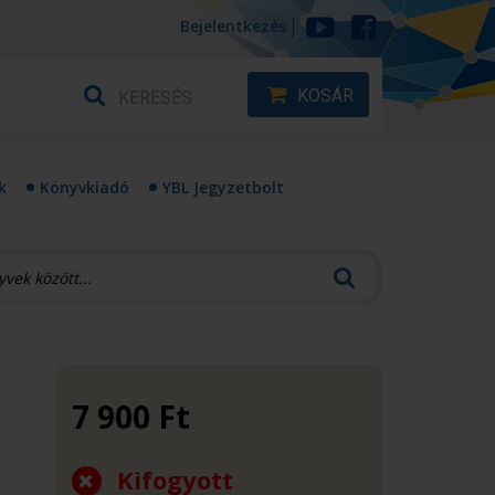
Bejelentkezés
KOSÁR
k
Könyvkiadó
YBL Jegyzetbolt
7 900
Ft
Kifogyott