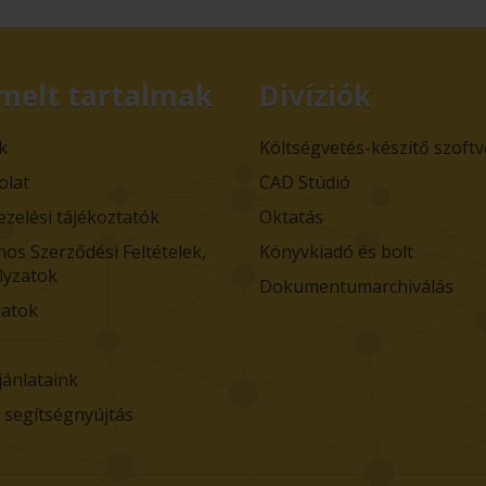
melt tartalmak
Divíziók
k
Költségvetés-készítő szoft
olat
CAD Stúdió
ezelési tájékoztatók
Oktatás
nos Szerződési Feltételek,
Könyvkiadó és bolt
lyzatok
Dokumentumarchiválás
atok
jánlataink
i segítségnyújtás