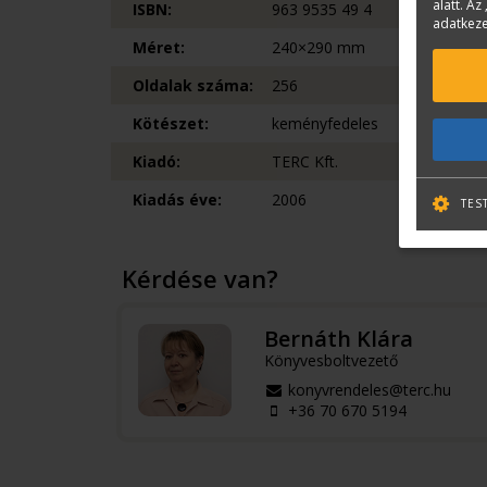
alatt. Az 
ISBN:
963 9535 49 4
adatkeze
Méret:
240×290 mm
Oldalak száma:
256
Kötészet:
keményfedeles
Kiadó:
TERC Kft.
Kiadás éve:
2006
TES
Kérdése van?
Bernáth Klára
Könyvesboltvezető
konyvrendeles@terc.hu
+36 70 670 5194