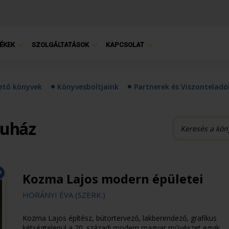
ÉKEK
SZOLGÁLTATÁSOK
KAPCSOLAT
hető könyvek
Könyvesboltjaink
Partnerek és Viszonteladó
ruház
Kozma Lajos modern épületei
HORÁNYI ÉVA (SZERK.)
Kozma Lajos építész, bútortervező, lakberendező, grafikus
kétségtelenül a 20. századi modern magyar művészet egyik