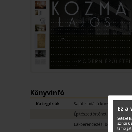
Könyvinfó
Kategóriák
Saját kiadású könyvek
Ez a
Építészettörténet
Sütiket 
szintű k
Lakberendezés, belsőépítésze
támogatá