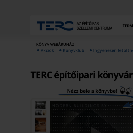
TERM
KÖNYV WEBÁRUHÁZ
Akciók
Könyvklub
Ingyenesen letölt
TERC építőipari könyvá