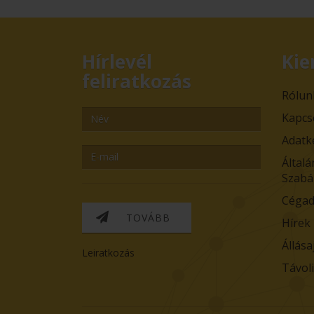
Hírlevél
Kie
feliratkozás
Rólun
Kapcs
Adatk
Általá
Szabá
Cégad
TOVÁBB
Hírek
Állása
Leiratkozás
Távol