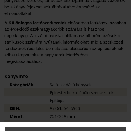
ponyvaszerkezetek, térrácsok stb. izgalmas világába vezetnek
be a könyv fejezetei sok ábrával téve érthetővé az
elmondottakat.
A
Különleges tartószerkezetek
elsősorban tankönyv, azonban
az érdeklődő szakmagyakorlók számára is hasznos
segédanyag. A számításokkal alátámasztott méretezések a
statikusok számára nyújtanak információkat, míg a szerkezeti
rendszerek részletes bemutatása elsősorban az építészeknek
adhat támpontokat a nagy terek lefedésének
megválasztásához.
Könyvinfó
Kategóriák
Saját kiadású könyvek
Építéstechnika, épületszerkezetek
Építőipar
ISBN:
9786155445903
Méret:
251×229 mm
Oldalak száma:
300