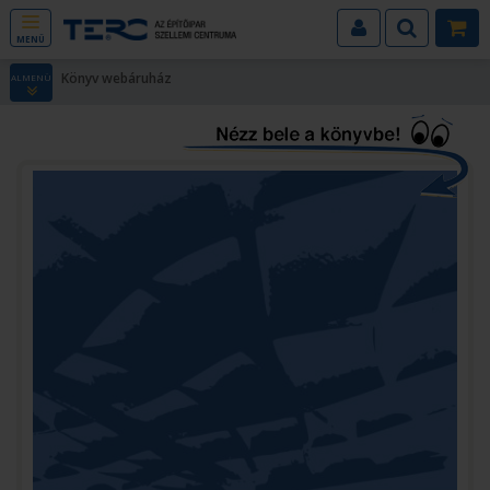
MENÜ
Könyv webáruház
ALMENÜ