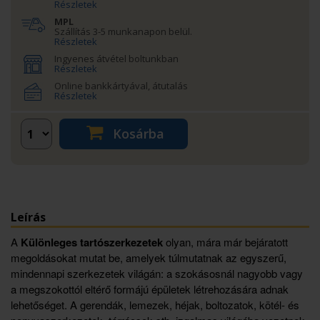
Részletek
MPL
Szállítás 3-5 munkanapon belül.
Részletek
Ingyenes átvétel boltunkban
Részletek
Online bankkártyával, átutalás
Részletek
Kosárba
Leírás
A
Különleges tartószerkezetek
olyan, mára már bejáratott
megoldásokat mutat be, amelyek túlmutatnak az egyszerű,
mindennapi szerkezetek világán: a szokásosnál nagyobb vagy
a megszokottól eltérő formájú épületek létrehozására adnak
lehetőséget. A gerendák, lemezek, héjak, boltozatok, kötél- és