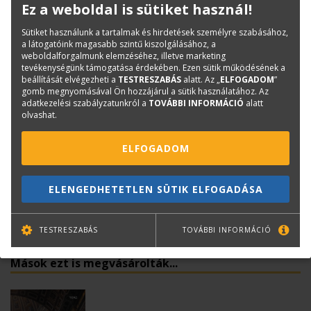
Kiadó:
TERC Kft.
Ez a weboldal is sütiket használ!
Kiadás éve:
2022
Sütiket használunk a tartalmak és hirdetések személyre szabásához,
Könyv nyelve:
magyar/angol
a látogatóink magasabb szintű kiszolgálásához, a
weboldalforgalmunk elemzéséhez, illetve marketing
Kötészet:
kartonált
tevékenységünk támogatása érdekében. Ezen sütik működésének a
beállítását elvégezheti a
TESTRESZABÁS
alatt. Az „
ELFOGADOM
”
gomb megnyomásával Ön hozzájárul a sütik használatához. Az
Kérdése van?
adatkezelési szabályzatunkról a
TOVÁBBI INFORMÁCIÓ
alatt
olvashat.
Bernáth Klára
ELFOGADOM
Könyvesboltvezető
konyvrendeles@terc.hu
+36 70 670 5194
ELENGEDHETETLEN SÜTIK ELFOGADÁSA
TESTRESZABÁS
TOVÁBBI INFORMÁCIÓ
Mások ezt is megvásárolták...