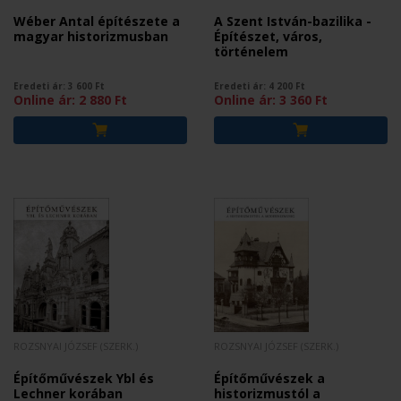
Wéber Antal építészete a
A Szent István-bazilika -
magyar historizmusban
Építészet, város,
történelem
Eredeti ár:
3 600
Ft
Eredeti ár:
4 200
Ft
Online ár:
2 880
Ft
Online ár:
3 360
Ft
ROZSNYAI JÓZSEF (SZERK.)
ROZSNYAI JÓZSEF (SZERK.)
Építőművészek Ybl és
Építőművészek a
Lechner korában
historizmustól a