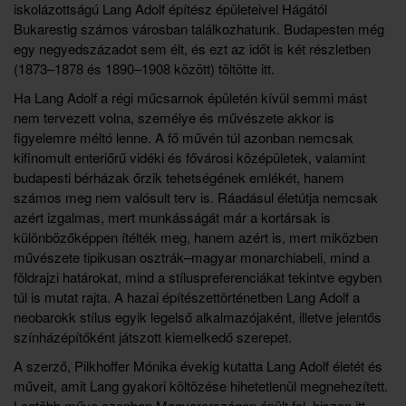
iskolázottságú Lang Adolf építész épületeivel Hágától
Bukarestig számos városban találkozhatunk. Budapesten még
egy negyedszázadot sem élt, és ezt az időt is két részletben
(1873–1878 és 1890–1908 között) töltötte itt.
Ha Lang Adolf a régi műcsarnok épületén kívül semmi mást
nem tervezett volna, személye és művészete akkor is
figyelemre méltó lenne. A fő művén túl azonban nemcsak
kifinomult enteriőrű vidéki és fővárosi középületek, valamint
budapesti bérházak őrzik tehetségének emlékét, hanem
számos meg nem valósult terv is. Ráadásul életútja nemcsak
azért izgalmas, mert munkásságát már a kortársak is
különbözőképpen ítélték meg, hanem azért is, mert miközben
művészete tipikusan osztrák–magyar monarchiabeli, mind a
földrajzi határokat, mind a stíluspreferenciákat tekintve egyben
túl is mutat rajta. A hazai építészettörténetben Lang Adolf a
neobarokk stílus egyik legelső alkalmazójaként, illetve jelentős
színházépítőként játszott kiemelkedő szerepet.
A szerző, Pilkhoffer Mónika évekig kutatta Lang Adolf életét és
műveit, amit Lang gyakori költözése hihetetlenül megnehezített.
Legtöbb műve azonban Magyarországon épült fel, hiszen itt