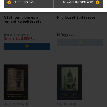
TESTRESZABÁS
TOVÁBBI INFORMÁCIÓ
SZERZŐI KOLLEKTÍVA
SZERZŐI KOLLEKTÍVA
A fóti templom és a
Hild József építészete
romantika építészete
Kifogyott
Eredeti ár:
3 600
Ft
Online ár:
2 880
Ft
MARÓTZY KATALIN
KEMÉNY MÁRIA