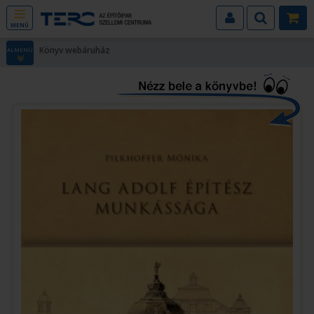
MENÜ
Könyv webáruház
ALMENÜ