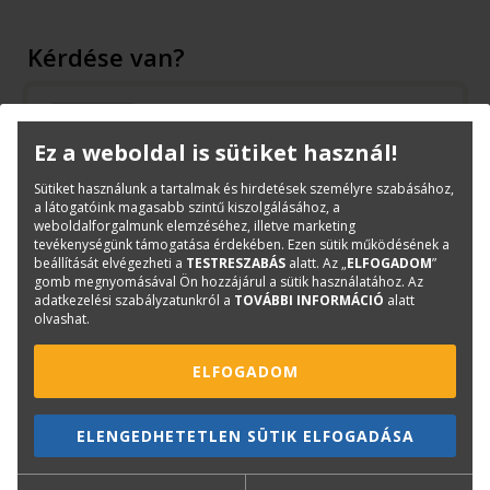
Kérdése van?
Bernáth Klára
Könyvesboltvezető
Ez a weboldal is sütiket használ!
konyvrendeles@terc.hu
+36 70 670 5194
Sütiket használunk a tartalmak és hirdetések személyre szabásához,
a látogatóink magasabb szintű kiszolgálásához, a
weboldalforgalmunk elemzéséhez, illetve marketing
tevékenységünk támogatása érdekében. Ezen sütik működésének a
beállítását elvégezheti a
TESTRESZABÁS
alatt. Az „
ELFOGADOM
”
gomb megnyomásával Ön hozzájárul a sütik használatához. Az
adatkezelési szabályzatunkról a
TOVÁBBI INFORMÁCIÓ
alatt
Mások ezt is megvásárolták...
olvashat.
ELFOGADOM
ELENGEDHETETLEN SÜTIK ELFOGADÁSA