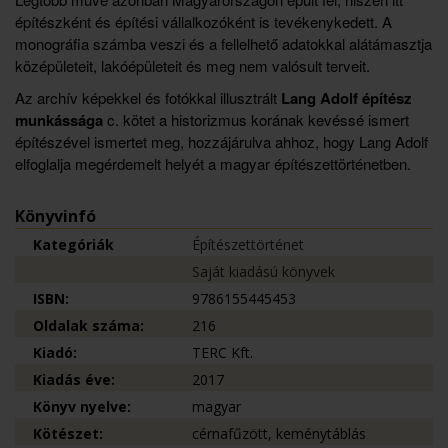
építészként és építési vállalkozóként is tevékenykedett. A
monográfia számba veszi és a fellelhető adatokkal alátámasztja
középületeit, lakóépületeit és meg nem valósult terveit.
Az archív képekkel és fotókkal illusztrált
Lang Adolf építész
munkássága
c. kötet a historizmus korának kevéssé ismert
építészével ismertet meg, hozzájárulva ahhoz, hogy Lang Adolf
elfoglalja megérdemelt helyét a magyar építészettörténetben.
Könyvinfó
Kategóriák
Építészettörténet
Saját kiadású könyvek
ISBN:
9786155445453
Oldalak száma:
216
Kiadó:
TERC Kft.
Kiadás éve:
2017
Könyv nyelve:
magyar
Kötészet:
cérnafűzött, keménytáblás