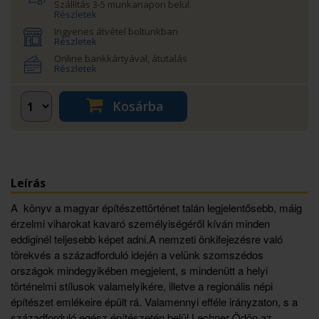
Szállítás 3-5 munkanapon belül.
Részletek
Ingyenes átvétel boltunkban
Részletek
Online bankkártyával, átutalás
Részletek
Kosárba
Leírás
A könyv a magyar építészettörténet talán legjelentősebb, máig
érzelmi viharokat kavaró személyiségéről kíván minden
eddiginél teljesebb képet adni.A nemzeti önkifejezésre való
törekvés a századforduló idején a velünk szomszédos
országok mindegyikében megjelent, s mindenütt a helyi
történelmi stílusok valamelyikére, illetve a regionális népi
építészet emlékeire épült rá. Valamennyi efféle irányzaton, s a
századforduló egész építészetén belül Lechner Ödön az