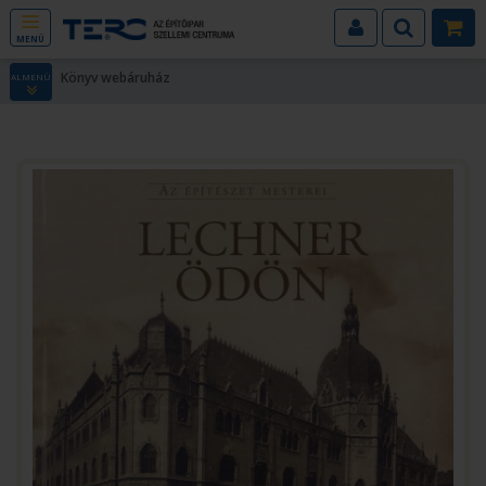
MENÜ
Könyv webáruház
ALMENÜ