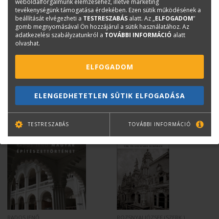
weboldalforgalmunk elemzéséhez, illetve marketing
Kérdése van?
tevékenységünk támogatása érdekében. Ezen sütik működésének a
beállítását elvégezheti a
TESTRESZABÁS
alatt. Az „
ELFOGADOM
”
gomb megnyomásával Ön hozzájárul a sütik használatához. Az
Bernáth Klára
adatkezelési szabályzatunkról a
TOVÁBBI INFORMÁCIÓ
alatt
Könyvesboltvezető
olvashat.
konyvrendeles@terc.hu
+36 70 670 5194
ELFOGADOM
ELENGEDHETETLEN SÜTIK ELFOGADÁSA
Mások ezt is megvásárolták...
TESTRESZABÁS
TOVÁBBI INFORMÁCIÓ
RADOS JENŐ
ROZSNYAI JÓZSEF (SZERK.)