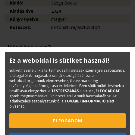
Kiadó:
Szega Books
Kiadás éve:
2024
Könyv nyelve:
magyar
Kötészet:
kartonált, ragasztókötött
Kérdése van?
Ez a weboldal is sütiket használ!
Bernáth Klára
Könyvesboltvezető
Sütiket használunk a tartalmak és hirdetések személyre szabásához,
a látogatóink magasabb szintű kiszolgálásához, a
konyvrendeles@terc.hu
weboldalforgalmunk elemzéséhez, illetve marketing
+36 70 670 5194
tevékenységünk támogatása érdekében. Ezen sütik működésének a
beállítását elvégezheti a
TESTRESZABÁS
alatt. Az „
ELFOGADOM
”
gomb megnyomásával Ön hozzájárul a sütik használatához. Az
adatkezelési szabályzatunkról a
TOVÁBBI INFORMÁCIÓ
alatt
olvashat.
Mások ezt is megvásárolták...
ELFOGADOM