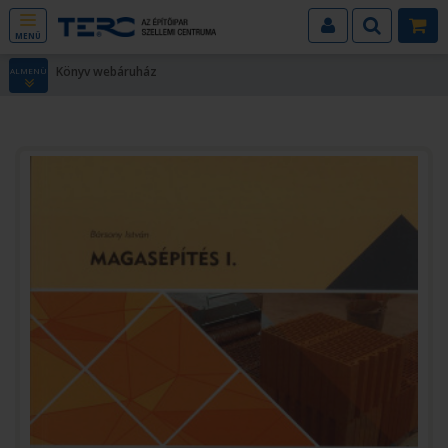
MENÜ
Könyv webáruház
ALMENÜ