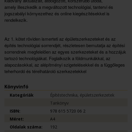
kiadvány aktualizált, átdolgozott, korszerűbb utóda,
amely illeszkedik a megváltozott technológiai, tantervi és
jogszabályi környezethez és online kiegészítésekkel is
rendelkezik.
Az 1. kötet röviden ismerteti az épületszerkezeteket és az
építés technológiai sorrendjét, részletesen bemutatja az építési
sorrendnek megfelelően az egyes szerkezeteket és a hozzájuk
tartozó technológiákat. Foglalkozik a földmunkákkal, az
alapozásokkal, az alépítményi szigetelésekkel és a függőleges
teherhordó és térelhatároló szerkezetekkel
Könyvinfó
Kategóriák
Építéstechnika, épületszerkezetek
Tankönyv
ISBN:
978 615 5720 06 2
Méret:
A4
Oldalak száma:
192