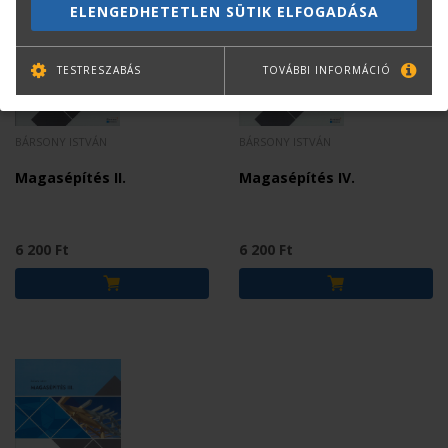
ELENGEDHETETLEN SÜTIK ELFOGADÁSA
TESTRESZABÁS
TOVÁBBI INFORMÁCIÓ
BÁRSONY ISTVÁN
BÁRSONY ISTVÁN
Magasépítés II.
Magasépítés IV.
6 200 Ft
6 200 Ft