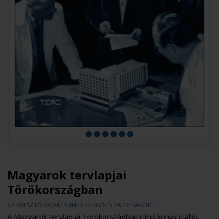
Magyarok tervlapjai
Törökországban
SZERKESZTŐ: KOVÁCS MÁTÉ GERGŐ ÉS ZAFER SAGDIC
A Magyarok tervlapjai Törökországban című könyv újabb,