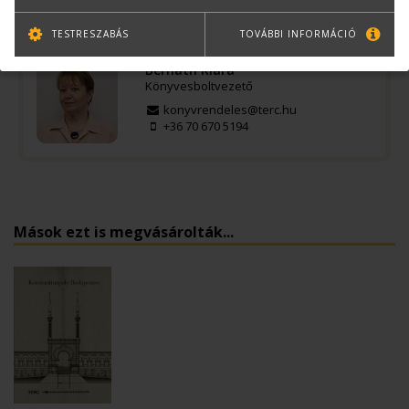
Kérdése van?
TESTRESZABÁS
TOVÁBBI INFORMÁCIÓ
Bernáth Klára
Könyvesboltvezető
konyvrendeles@terc.hu
+36 70 670 5194
Mások ezt is megvásárolták...