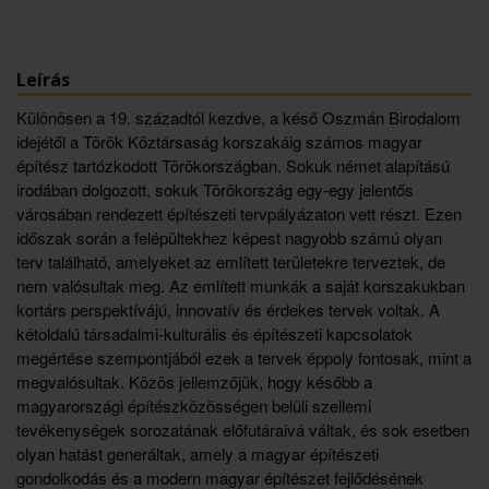
Leírás
Különösen a 19. századtól kezdve, a késő Oszmán Birodalom
idejétől a Török Köztársaság korszakáig számos magyar
építész tartózkodott Törökországban. Sokuk német alapítású
irodában dolgozott, sokuk Törökország egy-egy jelentős
városában rendezett építészeti tervpályázaton vett részt. Ezen
időszak során a felépültekhez képest nagyobb számú olyan
terv található, amelyeket az említett területekre terveztek, de
nem valósultak meg. Az említett munkák a saját korszakukban
kortárs perspektívájú, innovatív és érdekes tervek voltak. A
kétoldalú társadalmi-kulturális és építészeti kapcsolatok
megértése szempontjából ezek a tervek éppoly fontosak, mint a
megvalósultak. Közös jellemzőjük, hogy később a
magyarországi építészközösségen belüli szellemi
tevékenységek sorozatának előfutáraivá váltak, és sok esetben
olyan hatást generáltak, amely a magyar építészeti
gondolkodás és a modern magyar építészet fejlődésének