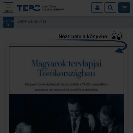
MENÜ
Könyv webáruház
ALMENÜ