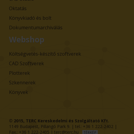
Oktatás
Könyvkiadó és bolt
Dokumentumarchiválás
Webshop
Költségvetés-készítő szoftverek
CAD Szoftverek
Plotterek
Szkennerek
Könyvek
© 2015,
TERC Kereskedelmi és Szolgáltató Kft.
1149
Budapest
,
Pillangó Park 9
. | tel.:
+36 1 222-2402
|
Fax.:
+36 1 222-2405
|
terc@terc.hu
TÉRKÉP