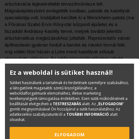
arisztokrácia legkedveltebb tervezőművésze lett.
Mágnásépítészként emlegették korában, paloták és kastélyok
specialistája volt. Irodájából kerültek ki a Wenckheim-palota (ma
a Fővárosi Szabó Ervin Könyvtár központi épülete) és a
tiszadobi Andrássy-kastély tervei, melyek további jelentős
arisztokratikus megbízásokhoz juttatták. Reprezentatív városi
építkezésein gyakran fordult a barokk és rokokó formái felé,
míg vidéki főúri házain a Loire menti kastélyok stílusát
részesítette előnyben. Az addig historizáló stílusban alkotó
építész élete utolsó szakaszában, az 1900 körüli években
Ez a weboldal is sütiket használ!
néhány jelentős szecessziós alkotással gazdagította
architektúránkat.
Sütiket használunk a tartalmak és hirdetések személyre szabásához,
a látogatóink magasabb szintű kiszolgálásához, a
weboldalforgalmunk elemzéséhez, illetve marketing
Könyvinfó
tevékenységünk támogatása érdekében. Ezen sütik működésének a
Kategóriák
Építészettörténet
beállítását elvégezheti a
TESTRESZABÁS
alatt. Az „
ELFOGADOM
”
gomb megnyomásával Ön hozzájárul a sütik használatához. Az
ISBN:
978 963 349 2 192
adatkezelési szabályzatunkról a
TOVÁBBI INFORMÁCIÓ
alatt
olvashat.
Méret:
236×236 mm
Oldalak száma:
255
ELFOGADOM
Kiadó:
Holnap Kiadó