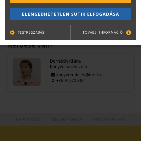
Kiadás éve:
2018
ELENGEDHETETLEN SÜTIK ELFOGADÁSA
Könyv nyelve:
magyar
Kötészet:
Keménytábla, védőborító
TESTRESZABÁS
TOVÁBBI INFORMÁCIÓ
Kérdése van?
Bernáth Klára
Könyvesboltvezető
konyvrendeles@terc.hu
+36 70 670 5194
KAPCSOLAT
ONLINE SHOP
RENDEZVÉNYEK