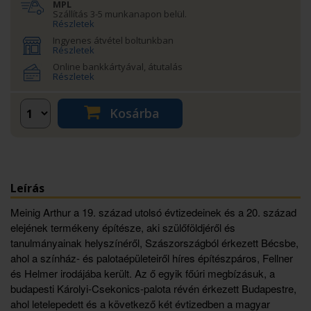
MPL
Szállítás 3-5 munkanapon belül.
Részletek
Ingyenes átvétel boltunkban
Részletek
Online bankkártyával, átutalás
Részletek
Kosárba
Leírás
Meinig Arthur a 19. század utolsó évtizedeinek és a 20. század
elejének termékeny építésze, aki szülőföldjéről és
tanulmányainak helyszínéről, Szászországból érkezett Bécsbe,
ahol a színház- és palotaépületeiről híres építészpáros, Fellner
és Helmer irodájába került. Az ő egyik főúri megbízásuk, a
budapesti Károlyi-Csekonics-palota révén érkezett Budapestre,
ahol letelepedett és a következő két évtizedben a magyar