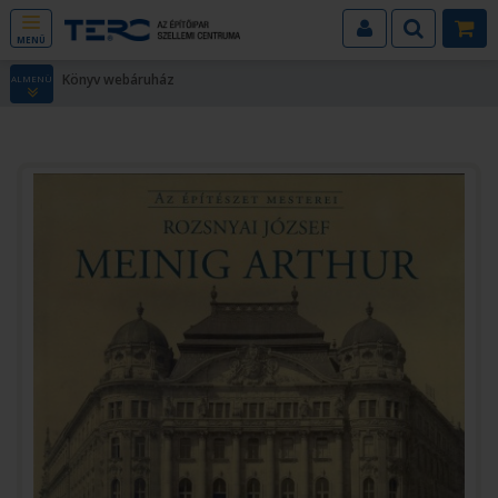
MENÜ
Könyv webáruház
ALMENÜ