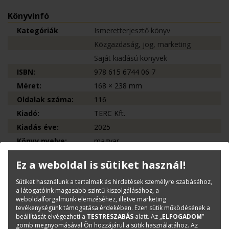
Könyvinfó
Kategóriák
Ismeretterjesztő könyv
Közgazdaság, jog, marketing
Saját kiadású könyvek
ISBN:
978 615 6744 06 7
Méret:
168 × 238 mm
Oldalak száma:
116
Kiadó:
TERC Kft.
Kiadás éve:
2025
Könyv nyelve:
magyar
Kötészet:
kartonált, ragasztókötött
Ez a weboldal is sütiket használ!
Sütiket használunk a tartalmak és hirdetések személyre szabásához,
Kérdése van?
a látogatóink magasabb szintű kiszolgálásához, a
weboldalforgalmunk elemzéséhez, illetve marketing
tevékenységünk támogatása érdekében. Ezen sütik működésének a
Bernáth Klára
beállítását elvégezheti a
TESTRESZABÁS
alatt. Az „
ELFOGADOM
”
Könyvesboltvezető
gomb megnyomásával Ön hozzájárul a sütik használatához. Az