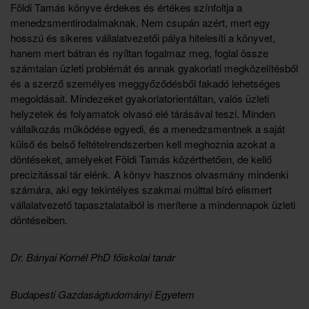
Földi Tamás könyve érdekes és értékes színfoltja a
menedzsmentirodalmaknak. Nem csupán azért, mert egy
hosszú és sikeres vállalatvezetői pálya hitelesíti a könyvet,
hanem mert bátran és nyíltan fogalmaz meg, foglal össze
számtalan üzleti problémát és annak gyakorlati megközelítésből
és a szerző személyes meggyőződésből fakadó lehetséges
megoldásait. Mindezeket gyakorlatorientáltan, valós üzleti
helyzetek és folyamatok olvasó elé tárásával teszi. Minden
vállalkozás működése egyedi, és a menedzsmentnek a saját
külső és belső feltételrendszerben kell meghoznia azokat a
döntéseket, amelyeket Földi Tamás közérthetően, de kellő
precizitással tár elénk. A könyv hasznos olvasmány mindenki
számára, aki egy tekintélyes szakmai múlttal bíró elismert
vállalatvezető tapasztalataiból is merítene a mindennapok üzleti
döntéseiben.
Dr. Bányai Kornél PhD főiskolai tanár
Budapesti Gazdaságtudományi Egyetem