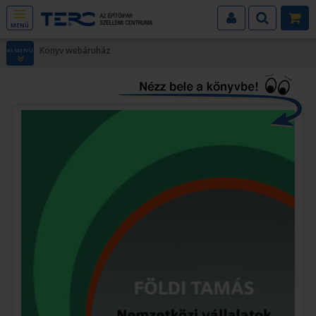
MENÜ
Könyv webáruház
ALMENÜ