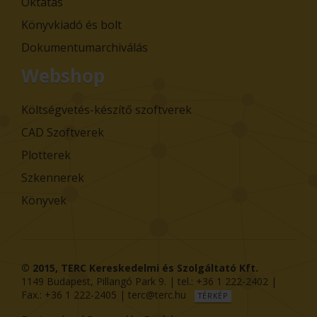
Oktatás
Könyvkiadó és bolt
Dokumentumarchiválás
Webshop
Költségvetés-készítő szoftverek
CAD Szoftverek
Plotterek
Szkennerek
Könyvek
© 2015,
TERC Kereskedelmi és Szolgáltató Kft.
1149
Budapest
,
Pillangó Park 9
. | tel.:
+36 1 222-2402
|
Fax.:
+36 1 222-2405
|
terc@terc.hu
TÉRKÉP