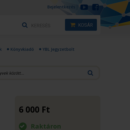
Bejelentkezés
KOSÁR
k
Könyvkiadó
YBL Jegyzetbolt
6 000
Ft
Raktáron