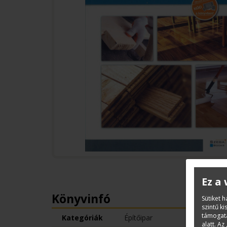
Ez a
Könyvinfó
Sütiket 
szintű k
támogatá
Kategóriák
Építőipar
alatt. Az 