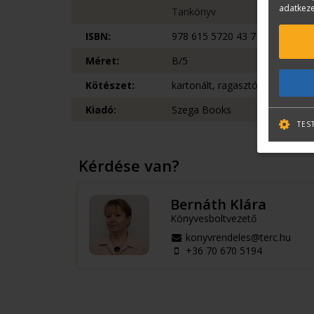
adatkeze
Tankönyv
ISBN:
978 615 5720 43 7
Méret:
B/5
Kötészet:
kartonált, ragasztókötött
Kiadó:
Szega Books
TES
Kérdése van?
Bernáth Klára
Könyvesboltvezető
konyvrendeles@terc.hu
+36 70 670 5194