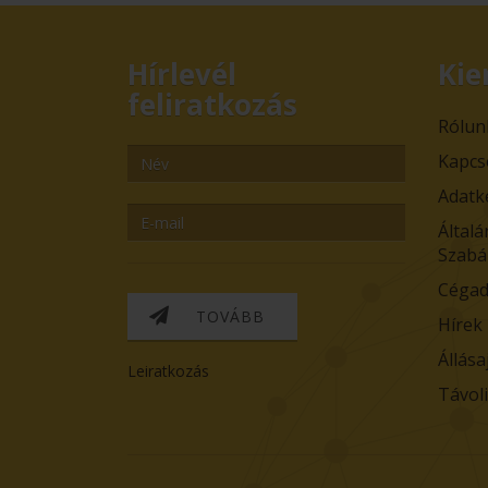
Hírlevél
Kie
feliratkozás
Rólun
Kapcs
Adatk
Általá
Szabá
Cégad
TOVÁBB
Hírek
Állása
Leiratkozás
Távol