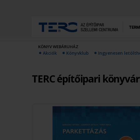
TERM
KÖNYV WEBÁRUHÁZ
Akciók
Könyvklub
Ingyenesen letölt
TERC építőipari könyvá