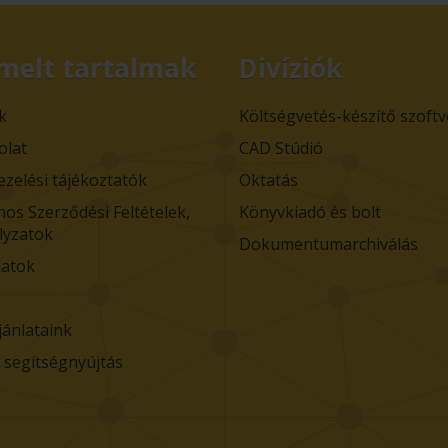
melt tartalmak
Divíziók
k
Költségvetés-készítő szoft
olat
CAD Stúdió
ezelési tájékoztatók
Oktatás
nos Szerződési Feltételek,
Könyvkiadó és bolt
lyzatok
Dokumentumarchiválás
atok
jánlataink
i segítségnyújtás