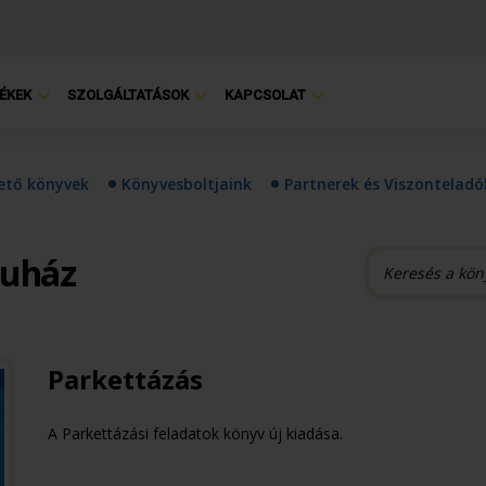
ÉKEK
SZOLGÁLTATÁSOK
KAPCSOLAT
hető könyvek
Könyvesboltjaink
Partnerek és Viszonteladó
ruház
Parkettázás
A Parkettázási feladatok könyv új kiadása.