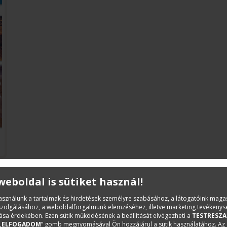
 weboldal is sütiket használ!
Leírás
használunk a tartalmak és hirdetések személyre szabásához, a látogatóink mag
iszolgálásához, a weboldalforgalmunk elemzéséhez, illetve marketing tevékeny
sa érdekében. Ezen sütik működésének a beállítását elvégezheti a
TESTRESZA
A teljes egészében megújult könyv részletesen bemutatja a
„
ELFOGADOM
” gomb megnyomásával Ön hozzájárul a sütik használatához. Az