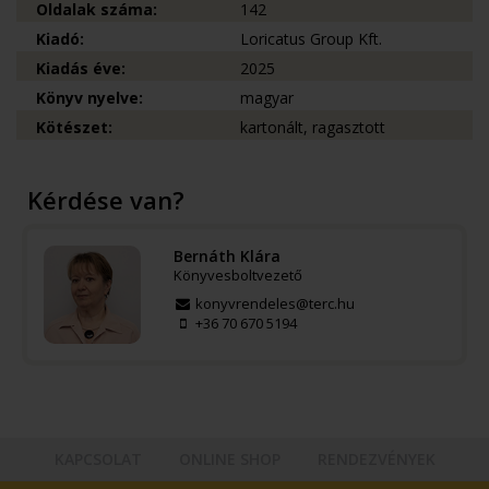
Oldalak száma:
142
Kiadó:
Loricatus Group Kft.
Kiadás éve:
2025
Könyv nyelve:
magyar
Kötészet:
kartonált, ragasztott
Kérdése van?
Bernáth Klára
Könyvesboltvezető
konyvrendeles@terc.hu
+36 70 670 5194
KAPCSOLAT
ONLINE SHOP
RENDEZVÉNYEK