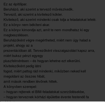
Ez az építőipar.
Beruházó, aki szerint a tervező művészkedik.
Tervező, aki szerint a kivitelező kókler.
Kivitelező, aki szerint mindenki csak tolja a feladatokat lefelé.
Ez a könyv nem békíteni akar.
Ez a könyv kimondja azt, amit te nem mondhatsz ki egy
megbeszélésen.
Beruházóként végre megértheted, miért nem úgy halad a
projekt, ahogy az a
prezentációban áll. Tervezőként visszaigazolást kapsz arra,
miért buksz pénzt egyegy
pluszfelmérésen – és hogyan lehetne ezt elkerülni.
Kivitelezőként pedig látni
fogod, miért pattog rád mindenki, miközben neked kell
megoldani az összes hibát,
amit mások rendben lévőnek hittek.
A könyvben szerepel:
– hogyan rejtenek el BIM-feladatokat szerződésekbe,
– hogyan terveznek kórházi épületbe évente festendő fa
ablakot,