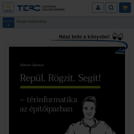
MENÜ
Könyv webáruház
ALMENÜ