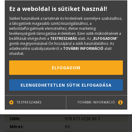
– hogyan szakadna be egy daru, ha nem méri le valaki,
Ez a weboldal is sütiket használ!
– hogyan válik a „BIM-ben kérem” egy visszalépéssé a 2000-es
évekbe,
Sütiket használunk a tartalmak és hirdetések személyre szabásához,
– hogyan tart életben egy kastélyt a benne hagyott vak lány
a látogatóink magasabb szintű kiszolgálásához, a
szelleme,
weboldalforgalmunk elemzéséhez, illetve marketing
tevékenységünk támogatása érdekében. Ezen sütik működésének a
– és hogyan lehet drónnal hidat építeni.
beállítását elvégezheti a
TESTRESZABÁS
alatt. Az „
ELFOGADOM
”
Ez nem elmélet. Ez nem esettanulmány.
gomb megnyomásával Ön hozzájárul a sütik használatához. Az
Ez a valóság – pontfelhőkkel, mérésekkel, vitákkal, fel nem tett
adatkezelési szabályzatunkról a
TOVÁBBI INFORMÁCIÓ
alatt
olvashat.
kérdésekkel és
elszalasztott lehetőségekkel.
Ha valaha is úgy érezted, hogy te látod jól – de senki nem
ELFOGADOM
hallgat rád, akkor ez a
könyv a te visszaigazolásod.
ELENGEDHETETLEN SÜTIK ELFOGADÁSA
És a többieknek a tükör…
Könyvinfó
TESTRESZABÁS
TOVÁBBI INFORMÁCIÓ
Kategóriák
Építőipar
ISBN:
978 615 0236 86 5
Méret:
B5