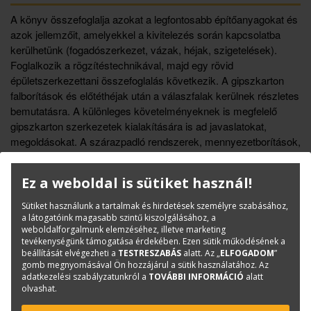
A könyv összefoglalja azokat a legfontosabb építőanyagokat és
azok jellemzőit, amelyekkel a kivitelezés során kapcsolatba
kerülhetünk (fogadószerkezet, vázak, héjak, szigetelések).
Foglalkozik a rögzítéstechnikával, majd egy rövid
épületszerkezettani összefoglalás következik. A gipszkarton
falborítások és előtéthéjak után a válaszfalak kerülnek részletes
bemutatásra. A különleges követelményeknek is megfelelő
gipszkarton szerkezetek kialakítására is ad javaslatokat,
megoldásokat. A szárazpadló rendszerek, mennyezetborítások,
álmennyezetek ismertetése után foglalkozik a kész házak és
szerelt homlokzatburkolatok építésével is. A technológiai
Ez a weboldal is sütiket használ!
leírások mellett a könyv rajzi anyagát, csomópontjait
igyekszik úgy összeállítani, hogy a vonatkozó szárazépítési
Sütiket használunk a tartalmak és hirdetések személyre szabásához,
elvek és megoldások a legrészletesebben kerüljenek
a látogatóink magasabb szintű kiszolgálásához, a
weboldalforgalmunk elemzéséhez, illetve marketing
megjelenítésre.
tevékenységünk támogatása érdekében. Ezen sütik működésének a
beállítását elvégezheti a
TESTRESZABÁS
alatt. Az „
ELFOGADOM
”
gomb megnyomásával Ön hozzájárul a sütik használatához. Az
adatkezelési szabályzatunkról a
TOVÁBBI INFORMÁCIÓ
alatt
olvashat.
Könyvinfó