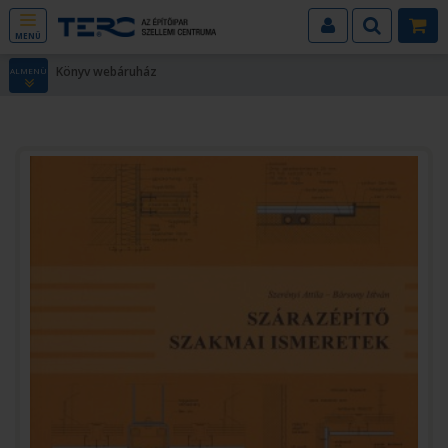
MENÜ
Könyv webáruház
ALMENÜ