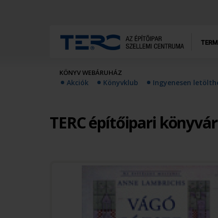
TERM
KÖNYV WEBÁRUHÁZ
Akciók
Könyvklub
Ingyenesen letölt
TERC építőipari könyvá