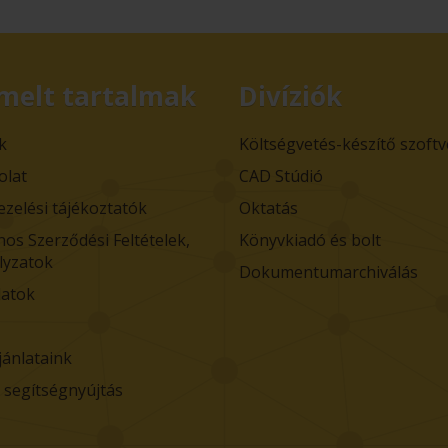
melt tartalmak
Divíziók
k
Költségvetés-készítő szoft
olat
CAD Stúdió
ezelési tájékoztatók
Oktatás
nos Szerződési Feltételek,
Könyvkiadó és bolt
lyzatok
Dokumentumarchiválás
atok
jánlataink
i segítségnyújtás