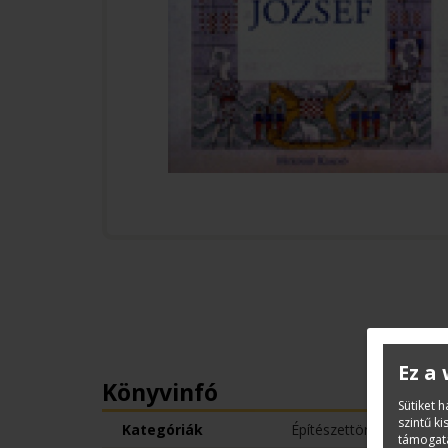
Ez a
Könyvinfó
Sütiket 
szintű k
Kategóriák
Építészettörténet
támogatá