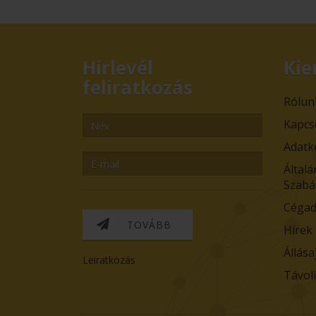
Hírlevél
Kie
feliratkozás
Rólun
Kapcs
Adatk
Általá
Szabá
Cégad
TOVÁBB
Hírek
Állása
Leiratkozás
Távol