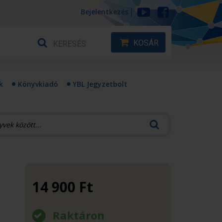
Bejelentkezés
KOSÁR
k
Könyvkiadó
YBL Jegyzetbolt
14 900
Ft
Raktáron