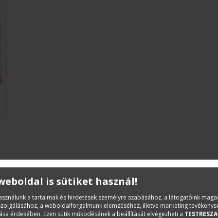
 weboldal is sütiket használ!
Leírás
használunk a tartalmak és hirdetések személyre szabásához, a látogatóink mag
iszolgálásához, a weboldalforgalmunk elemzéséhez, illetve marketing tevékeny
Vágó József ragyogó pályafutása - számos honfitársáéhoz
sa érdekében. Ezen sütik működésének a beállítását elvégezheti a
TESTRESZA