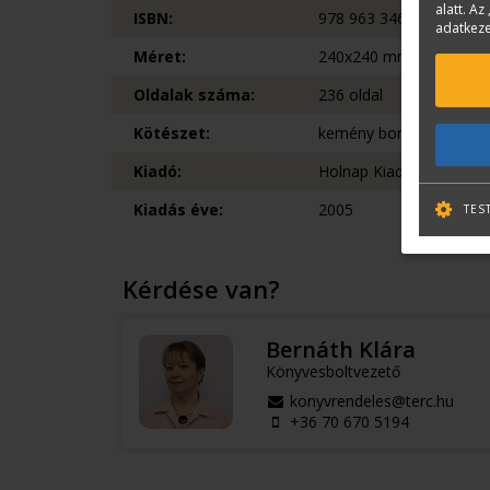
alatt. Az 
ISBN:
978 963 346 900 2
adatkeze
Méret:
240x240 mm
Oldalak száma:
236 oldal
Kötészet:
kemény borítású
Kiadó:
Holnap Kiadó
Kiadás éve:
2005
TES
Kérdése van?
Bernáth Klára
Könyvesboltvezető
konyvrendeles@terc.hu
+36 70 670 5194