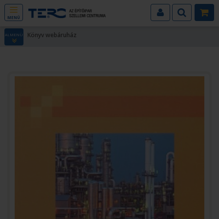
MENÜ
Könyv webáruház
ALMENÜ