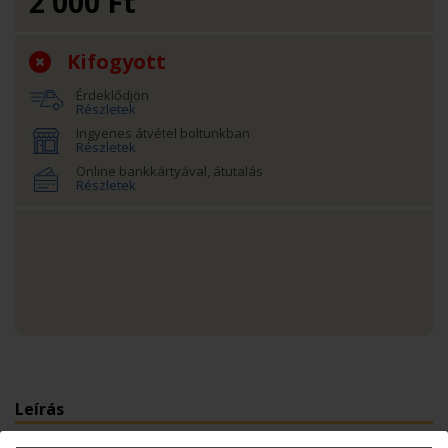
2 000
Ft
Kifogyott
Érdeklődjön
Részletek
Ingyenes átvétel boltunkban
Részletek
Online bankkártyával, átutalás
Részletek
Leírás