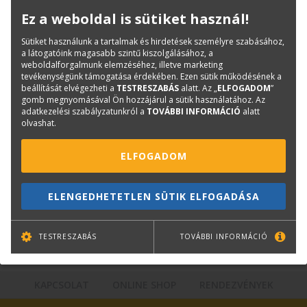
Könyvinfó
Ez a weboldal is sütiket használ!
Kategóriák
Tankönyv
ISBN:
9789631235029
Sütiket használunk a tartalmak és hirdetések személyre szabásához,
a látogatóink magasabb szintű kiszolgálásához, a
Méret:
165×267 mm
weboldalforgalmunk elemzéséhez, illetve marketing
Kiadó:
SZIE-YMÉK
tevékenységünk támogatása érdekében. Ezen sütik működésének a
beállítását elvégezheti a
TESTRESZABÁS
alatt. Az „
ELFOGADOM
”
gomb megnyomásával Ön hozzájárul a sütik használatához. Az
adatkezelési szabályzatunkról a
TOVÁBBI INFORMÁCIÓ
alatt
Kérdése van?
olvashat.
ELFOGADOM
Bernáth Klára
Könyvesboltvezető
konyvrendeles@terc.hu
ELENGEDHETETLEN SÜTIK ELFOGADÁSA
+36 70 670 5194
TESTRESZABÁS
TOVÁBBI INFORMÁCIÓ
KAPCSOLAT
ONLINE SHOP
RENDEZVÉNYEK