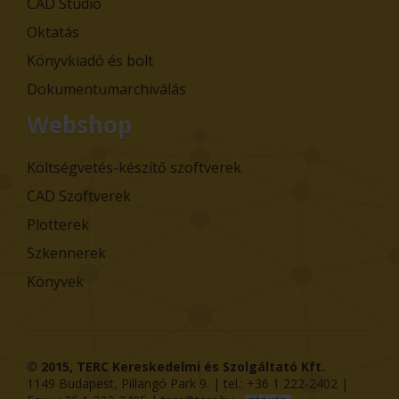
CAD Stúdió
Oktatás
Könyvkiadó és bolt
Dokumentumarchiválás
Webshop
Költségvetés-készítő szoftverek
CAD Szoftverek
Plotterek
Szkennerek
Könyvek
© 2015,
TERC Kereskedelmi és Szolgáltató Kft.
1149
Budapest
,
Pillangó Park 9
. | tel.:
+36 1 222-2402
|