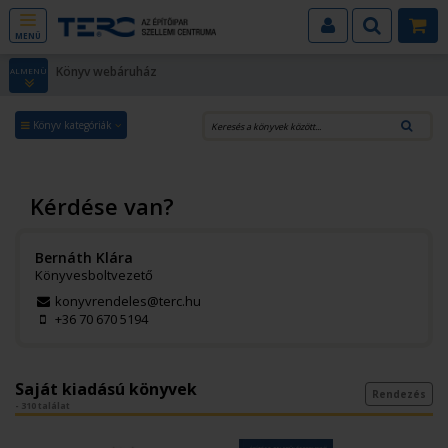
MENÜ
Könyv webáruház
ALMENÜ
Könyv kategóriák
Kérdése van?
Bernáth Klára
Könyvesboltvezető
konyvrendeles@terc.hu
+36 70 670 5194
Saját kiadású könyvek
Rendezés
- 310 találat