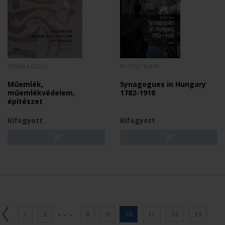
SZABÓ LÁSZLÓ
RUDOLF KLEIN
Műemlék,
Synagogues in Hungary
műemlékvédelem,
1782-1918
építészet
Kifogyott
Kifogyott
...
1
2
8
9
10
11
12
13