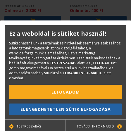
Eredeti ár:
3 500
Ft
Eredeti ár:
500
Ft
Online ár:
2 800
Ft
Online ár:
400
Ft
Ez a weboldal is sütiket használ!
Sütiket használunk a tartalmak és hirdetések személyre szabásához,
a látogatóink magasabb szintű kiszolgálásához, a
weboldalforgalmunk elemzéséhez, illetve marketing
tevékenységünk támogatása érdekében. Ezen sütik működésének a
beállítását elvégezheti a
TESTRESZABÁS
alatt. Az „
ELFOGADOM
”
gomb megnyomásával Ön hozzájárul a sütik használatához. Az
adatkezelési szabályzatunkról a
TOVÁBBI INFORMÁCIÓ
alatt
olvashat.
HORVÁTH KATALIN
DOMINIC BRADBURY
ELFOGADOM
Acélszerkezetek,
Mediterrán villák
faszerkezetek II/2.
ELENGEDHETETLEN SÜTIK ELFOGADÁSA
Eredeti ár:
500
Ft
Eredeti ár:
6 800
Ft
Online ár:
TESTRESZABÁS
400
Ft
Online ár:
TOVÁBBI INFORMÁCIÓ
5 440
Ft