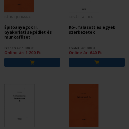
BÁLINT JULIANNA
KOVÁCS ATTILA
Építőanyagok II.
Kő-, falazott és egyéb
Gyakorlati segédlet és
szerkezetek
munkafüzet
Eredeti ár:
1 500
Ft
Eredeti ár:
800
Ft
Online ár:
1 200
Ft
Online ár:
640
Ft