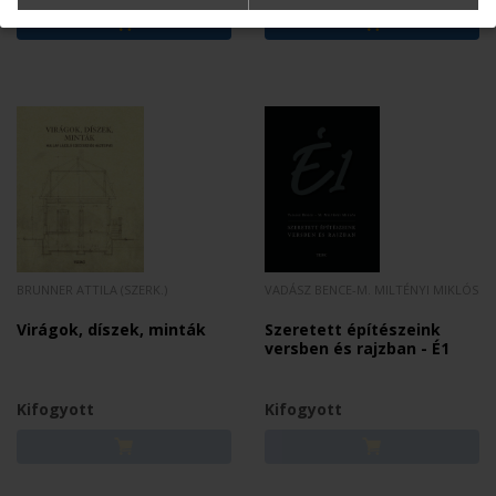
BRUNNER ATTILA (SZERK.)
VADÁSZ BENCE-M. MILTÉNYI MIKLÓS
Virágok, díszek, minták
Szeretett építészeink
versben és rajzban - É1
Kifogyott
Kifogyott