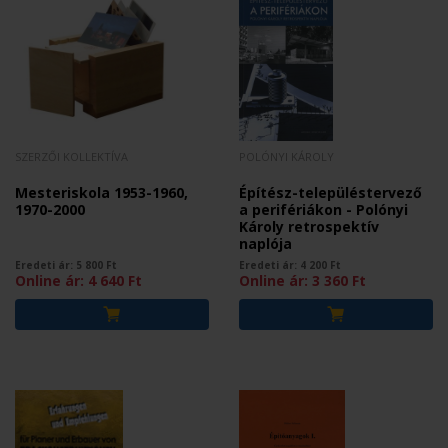
SZERZŐI KOLLEKTÍVA
POLÓNYI KÁROLY
Mesteriskola 1953-1960,
Építész-településtervező
1970-2000
a perifériákon - Polónyi
Károly retrospektív
naplója
Eredeti ár:
5 800
Ft
Eredeti ár:
4 200
Ft
Online ár:
4 640
Ft
Online ár:
3 360
Ft