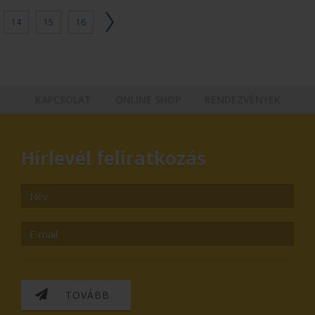
14
15
16
KAPCSOLAT
ONLINE SHOP
RENDEZVÉNYEK
Hírlevél feliratkozás
TOVÁBB