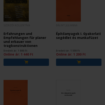
SZERZŐI KOLLEKTÍVA
BÁLINT JULIANNA
Erfahrungen und
Építőanyagok I. Gyakorlati
Empfehlungen für planer
segédlet és munkafüzet
und erbauer von
tragkonstruktionen
Eredeti ár:
1 800
Ft
Eredeti ár:
1 500
Ft
Online ár:
1 440
Ft
Online ár:
1 200
Ft