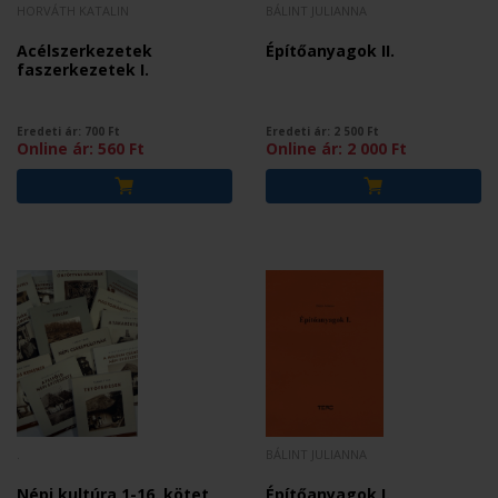
HORVÁTH KATALIN
BÁLINT JULIANNA
Acélszerkezetek
Építőanyagok II.
faszerkezetek I.
Eredeti ár:
700
Ft
Eredeti ár:
2 500
Ft
Online ár:
560
Ft
Online ár:
2 000
Ft
.
BÁLINT JULIANNA
Népi kultúra 1-16. kötet
Építőanyagok I.