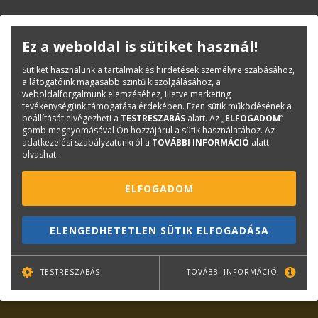
KAPCSOLAT
ONLINE SHOP
RENDEZVÉNYEK
Ez a weboldal is sütiket használ!
Sütiket használunk a tartalmak és hirdetések személyre szabásához,
a látogatóink magasabb szintű kiszolgálásához, a
Hírlevél feliratkozás
weboldalforgalmunk elemzéséhez, illetve marketing
tevékenységünk támogatása érdekében. Ezen sütik működésének a
beállítását elvégezheti a
TESTRESZABÁS
alatt. Az „
ELFOGADOM
”
gomb megnyomásával Ön hozzájárul a sütik használatához. Az
adatkezelési szabályzatunkról a
TOVÁBBI INFORMÁCIÓ
alatt
olvashat.
ELFOGADOM
TOVÁBB
ELENGEDHETETLEN SÜTIK ELFOGADÁSA
Leiratkozás
TESTRESZABÁS
TOVÁBBI INFORMÁCIÓ
Kiemelt tartalmak