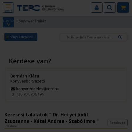
MENÜ
Könyv webáruház
ALMENÜ
Könyv kategóriák
Kérdése van?
Bernáth Klára
Könyvesboltvezető
konyvrendeles@terc.hu
+36 70 670 5194
Keresési találatok " Dr. Hetyei Judit
Zsuzsanna - Kátai Andrea - Szabó Imre "
Rendezés
- 1 találat