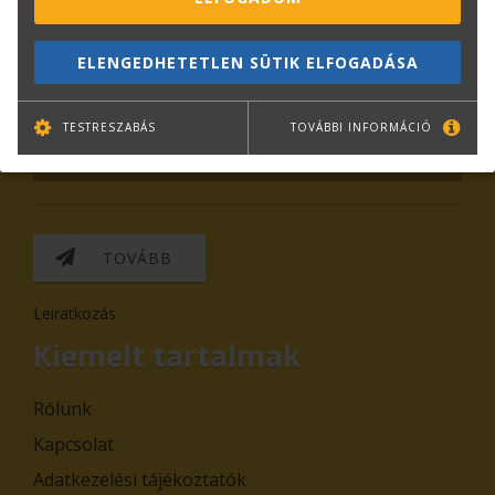
Hírlevél feliratkozás
ELENGEDHETETLEN SÜTIK ELFOGADÁSA
TESTRESZABÁS
TOVÁBBI INFORMÁCIÓ
TOVÁBB
Leiratkozás
Kiemelt tartalmak
Rólunk
Kapcsolat
Adatkezelési tájékoztatók