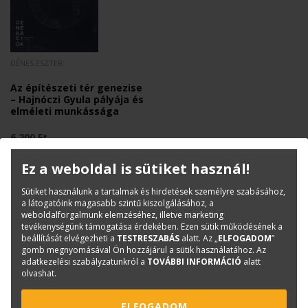
DÉNES ESZTER
Az építészeti tér genezise
– Hajnóczi Gyula pályája és
elméleti munkássága
6 200 Ft
Ez a weboldal is sütiket használ!
Sütiket használunk a tartalmak és hirdetések személyre szabásához,
a látogatóink magasabb szintű kiszolgálásához, a
weboldalforgalmunk elemzéséhez, illetve marketing
tevékenységünk támogatása érdekében. Ezen sütik működésének a
beállítását elvégezheti a
TESTRESZABÁS
alatt. Az „
ELFOGADOM
”
gomb megnyomásával Ön hozzájárul a sütik használatához. Az
adatkezelési szabályzatunkról a
TOVÁBBI INFORMÁCIÓ
alatt
olvashat.
KAPCSOLAT
ONLINE SHOP
RENDEZVÉNYEK
ELFOGADOM